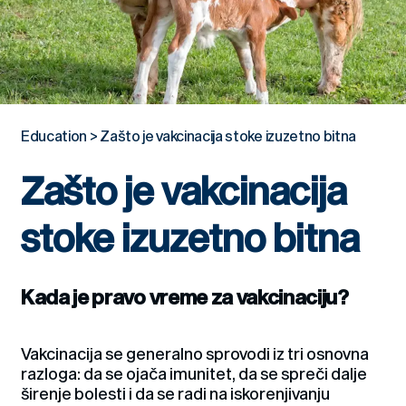
Education
>
Zašto je vakcinacija stoke izuzetno bitna
Zašto je vakcinacija
stoke izuzetno bitna
Kada je pravo vreme za vakcinaciju?
Vakcinacija se generalno sprovodi iz tri osnovna
razloga: da se ojača imunitet, da se spreči dalje
širenje bolesti i da se radi na iskorenjivanju