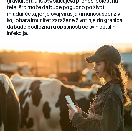
graviditeta u 100% slučajeva prenosi bolest na
tele, što može da bude pogubno po život
mladunčeta, jer je ovaj virus jak imunosuspenziv
koji obara imunitet zaražene životinje do granica
da bude podložna i u opasnosti od svih ostalih
infekcija.