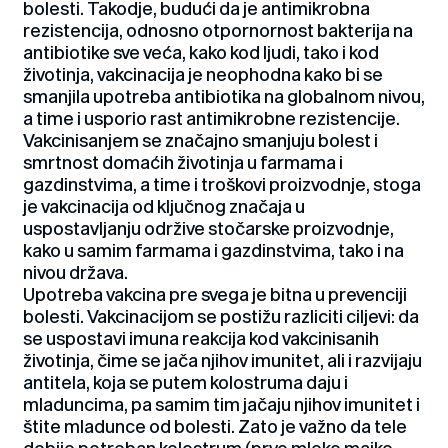
bolesti. Takodje, budući da je antimikrobna
rezistencija, odnosno otpornornost bakterija na
antibiotike sve veća, kako kod ljudi, tako i kod
životinja, vakcinacija je neophodna kako bi se
smanjila upotreba antibiotika na globalnom nivou,
a time i usporio rast antimikrobne rezistencije.
Vakcinisanjem se značajno smanjuju bolest i
smrtnost domaćih životinja u farmama i
gazdinstvima, a time i troškovi proizvodnje, stoga
je vakcinacija od ključnog značaja u
uspostavljanju održive stočarske proizvodnje,
kako u samim farmama i gazdinstvima, tako i na
nivou država.
Upotreba vakcina pre svega je bitna u prevenciji
bolesti. Vakcinacijom se postižu razliciti ciljevi: da
se uspostavi imuna reakcija kod vakcinisanih
životinja, čime se jača njihov imunitet, ali i razvijaju
antitela, koja se putem kolostruma daju i
mladuncima, pa samim tim jačaju njihov imunitet i
štite mladunce od bolesti. Zato je važno da tele