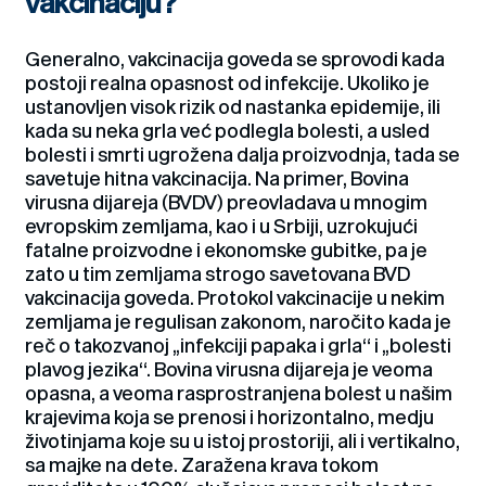
vakcinaciju?
Generalno, vakcinacija goveda se sprovodi kada
postoji realna opasnost od infekcije. Ukoliko je
ustanovljen visok rizik od nastanka epidemije, ili
kada su neka grla već podlegla bolesti, a usled
bolesti i smrti ugrožena dalja proizvodnja, tada se
savetuje hitna vakcinacija. Na primer, Bovina
virusna dijareja (BVDV) preovladava u mnogim
evropskim zemljama, kao i u Srbiji, uzrokujući
fatalne proizvodne i ekonomske gubitke, pa je
zato u tim zemljama strogo savetovana BVD
vakcinacija goveda. Protokol vakcinacije u nekim
zemljama je regulisan zakonom, naročito kada je
reč o takozvanoj „infekciji papaka i grla“ i „bolesti
plavog jezika“. Bovina virusna dijareja je veoma
opasna, a veoma rasprostranjena bolest u našim
krajevima koja se prenosi i horizontalno, medju
životinjama koje su u istoj prostoriji, ali i vertikalno,
sa majke na dete. Zaražena krava tokom