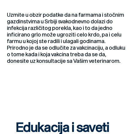
Uzmite u obzir podatke da na farmama i stočnim
gazdinstvima u Srbiji svakodnevno dolazi do
infekcija različitog porekla, kao i to da jedno
inficirano grlo može ugroziti celo krdo, pa i celu
farmu u kojoj ste radili i ulagali godinama.
Prirodno je da se odlučite za vakcinaciju, a odluku
o tome kada i koja vakcina treba da se da,
donesite uz konsultacije sa Vašim veterinarom.
Edukacija i saveti