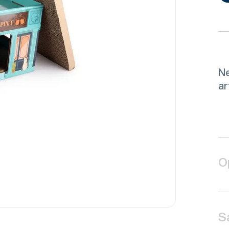
Ne
ar
O
S