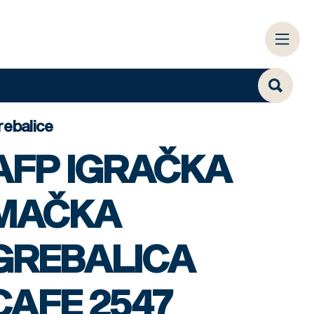
rebalice
AFP IGRAČKA
MAČKA
GREBALICA
CAFE 2547