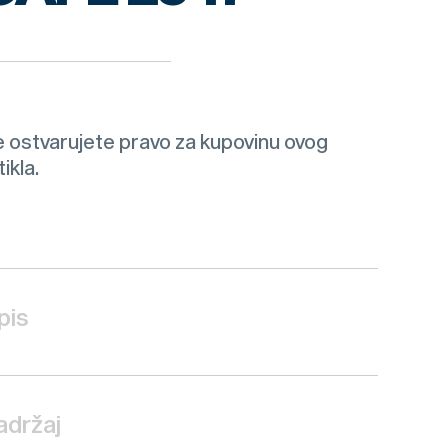
 ostvarujete pravo za kupovinu ovog
tikla.
pis
adržaj