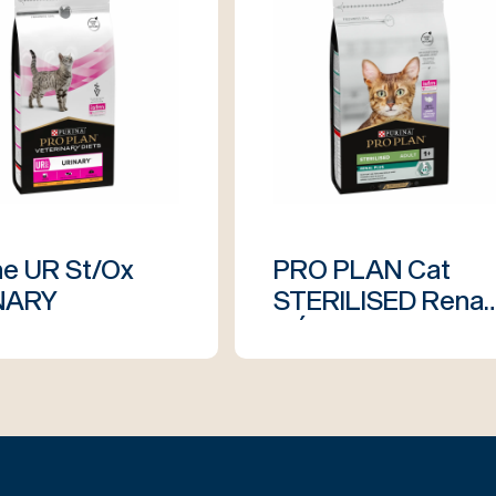
ne UR St/Ox
PRO PLAN Cat
NARY
STERILISED Renal
- Ćuretina