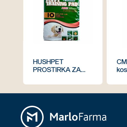
HUSHPET
CM 
PROSTIRKA ZA
kos
PSE 60X90 cm
AD