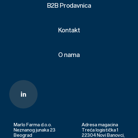
B2B Prodavnica
Kontakt
O nama
Marlo Farma d.o.o.
Adresa magacina
Neznanog junaka 23
Treća logistička 1
Beograd
22304 Novi Banovci,