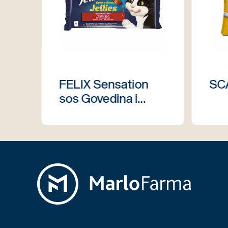
FELIX Sensation
SC
sos Govedina i
Piletina (multipack)