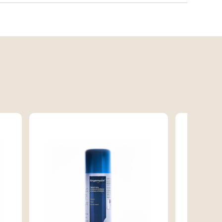
nzil-alkohol 20 mg
til alkohol 30 mg
arginin
da za injekcije
DIKACIJE
čenje infekcija kod goveda i svinja.
oveda
fekcije respiratornog trakta koje izazivaju
nnheimia haemolytica,Pasteurella multocida,
stophilus somni i Mycoplasma spp. i infekcije
mena prouzrokovane sa E.coli i Klebsiella
eumoniae.
inje
fekcije respiratornog trakta koje izazivaju
coplasma hyopneumoniae,Pasteurella
ltocida, Actinobacillus pleuropneumoniae,