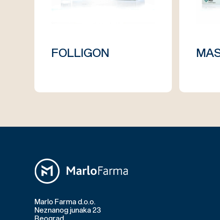
FOLLIGON
MAS
Marlo Farma d.o.o.
Neznanog junaka 23
Beograd