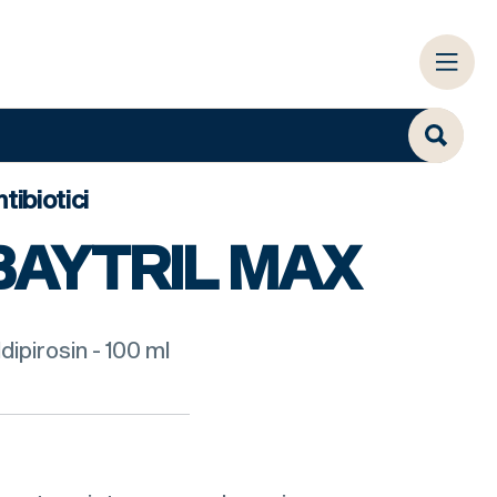
tibiotici
BAYTRIL MAX
ldipirosin - 100 ml