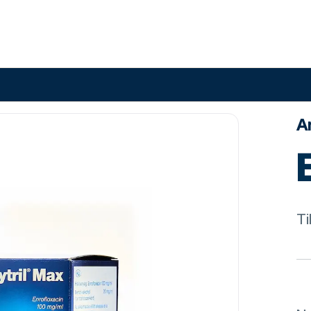
An
Ti