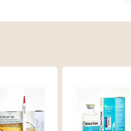
Be
Bu
L-
Vo
IN
Le
G
In
Ma
Hi
vi
pn
Sv
In
My
mu