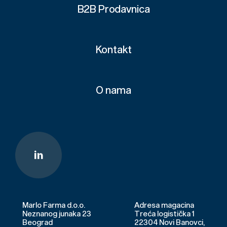
B2B Prodavnica
Kontakt
O nama
Marlo Farma d.o.o.
Adresa magacina
Neznanog junaka 23
Treća logistička 1
Beograd
22304 Novi Banovci,