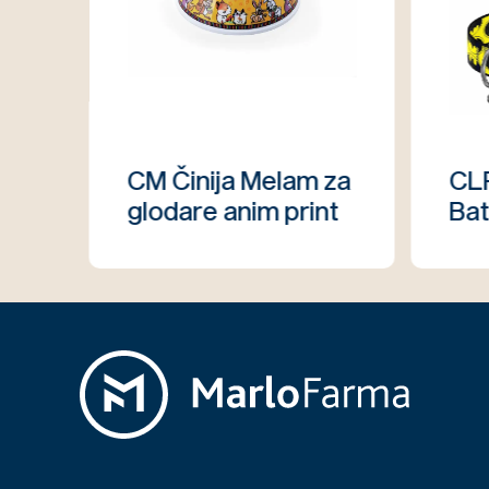
CM Činija Melam za
CL
glodare anim print
Ba
49