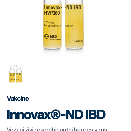
Vakcine
Innovax®-ND IBD
Vezani živi rekombinantni herpes virus