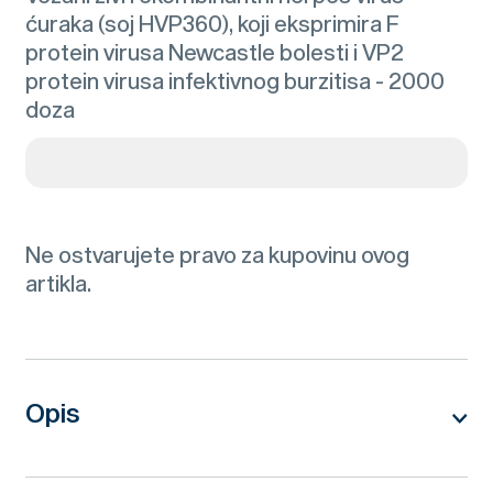
ćuraka (soj HVP360), koji eksprimira F
protein virusa Newcastle bolesti i VP2
protein virusa infektivnog burzitisa - 2000
doza
Ne ostvarujete pravo za kupovinu ovog
artikla.
Opis
Innovax®-ND-IBD
Vakcina koja sadrži živi ćeliski vezani rekombinatni