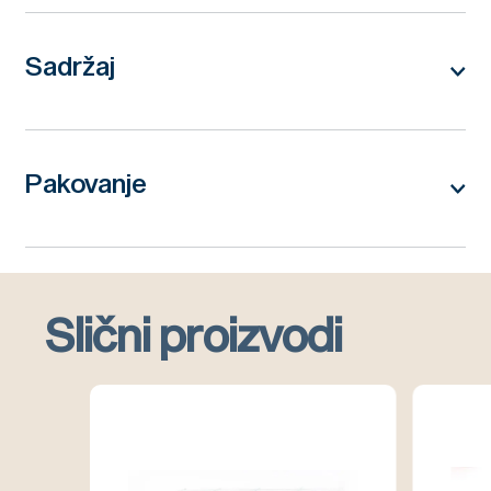
dimenzija 58x32x31cm sa dodatkom za seno.
Sadržaj
Sastav:
plastika i metal
Pakovanje
null: (32cm x 59cm x 31cm)
Slični proizvodi