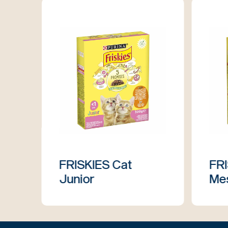
FRISKIES Cat
FRI
Junior
Mes
po