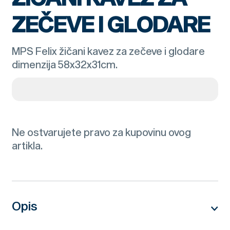
ZEČEVE I GLODARE
MPS Felix žičani kavez za zečeve i glodare
dimenzija 58x32x31cm.
Ne ostvarujete pravo za kupovinu ovog
artikla.
Opis
MPS Felix žičani kavez za zečeve i glodare