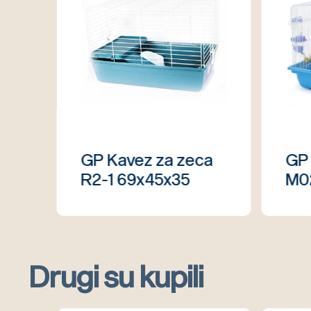
GP Kavez za zeca
GP 
R2-1 69x45x35
M0
Drugi su kupili