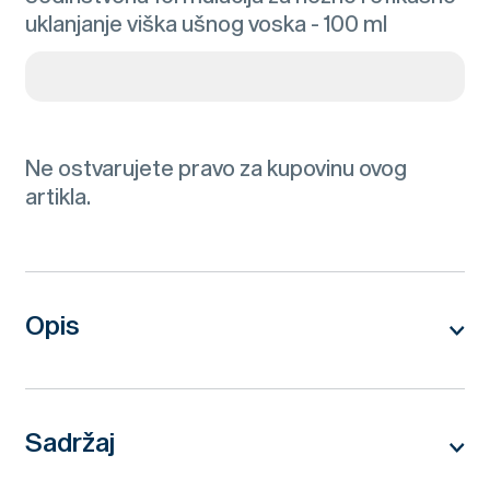
uklanjanje viška ušnog voska - 100 ml
Ne ostvarujete pravo za kupovinu ovog
artikla.
Opis
ČISTI I RASTVARA:
Naše kapi za čišćenje psećih i
mačjihušiju rastvaraju vosak, uklanjaju prljavštinu i
nežno čiste ušni kanalistovremeno smanjujući
Sadržaj
crvenilo i svrab. Odlično za zdravo
Skvalen, salicilna kiselina, taninska kiselina, butilni