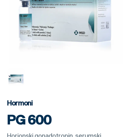
Hormoni
PG 600
Horionski gonadotropin, serumski