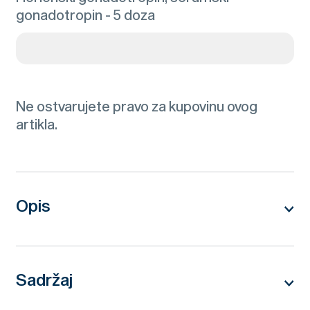
gonadotropin - 5 doza
Ne ostvarujete pravo za kupovinu ovog
artikla.
Opis
P.G.600®
(horionski gonadotropin, serumski gonadotropin)
Prašak i rastvarač za rastvor za injekciju
Sadržaj
Svinje (krmače i nazimice)
Horionski gonadotropin, serumski gonadotropin