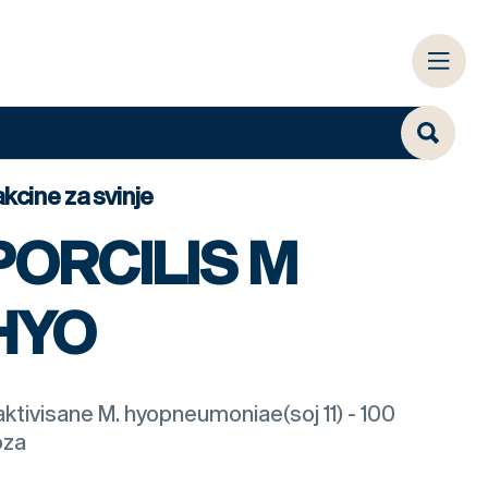
kcine za svinje
PORCILIS M
HYO
aktivisane M. hyopneumoniae(soj 11) - 100
oza