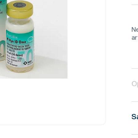
Ne
ar
O
S
M.