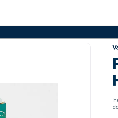
Va
In
d