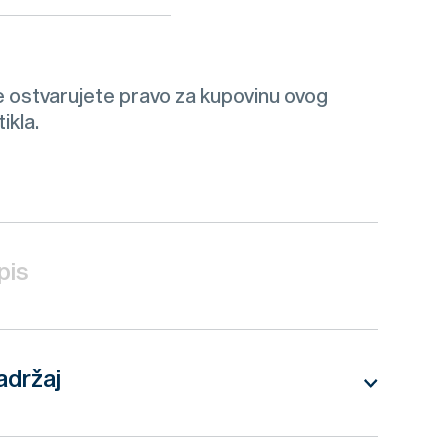
 ostvarujete pravo za kupovinu ovog
tikla.
pis
adržaj
hyopneumoniae