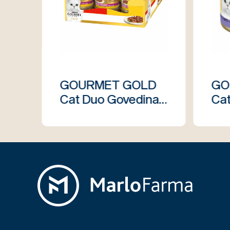
GOURMET GOLD
GO
Cat Duo Govedina i
Cat
piletina Sos
pač