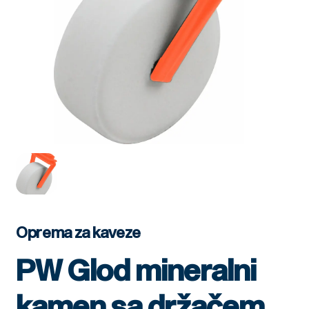
Oprema za kaveze
PW Glod mineralni
kamen sa držačem