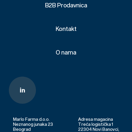
B2B Prodavnica
Kontakt
O nama
Marlo Farma d.o.o.
Adresa magacina
Neznanog junaka 23
Treća logistička 1
Beograd
22304 Novi Banovci,