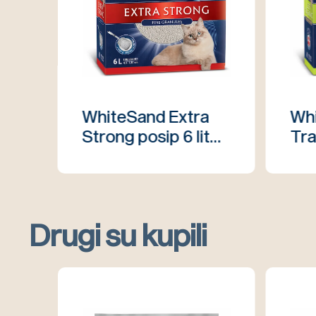
WhiteSand Extra
Wh
Strong posip 6 lit
Tra
1118-BX6L0000
11
Drugi su kupili