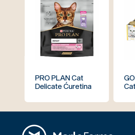
PRO PLAN Cat
GO
Delicate Ćuretina
Cat
Paš