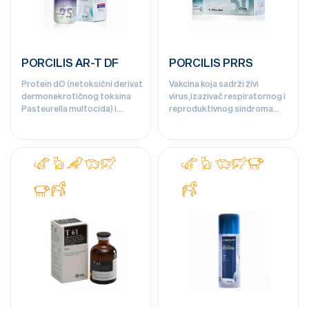
PORCILIS AR-T DF
PORCILIS PRRS
Protein dO (netoksični derivat
Vakcina koja sadrži živi
dermonekrotičnog toksina
virus,izazivač respiratornog i
Pasteurella multocida) i
reproduktivnog sindroma
inaktivisane bakterije
svinja - 50 doza
Bordatella bronchiseptica -
25 doza