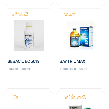
Haemophilus parasuis. - 25
doza
SEBACIL EC 50%
BAYTRIL MAX
Foksim - 250 ml
Tildipirosin - 100 ml