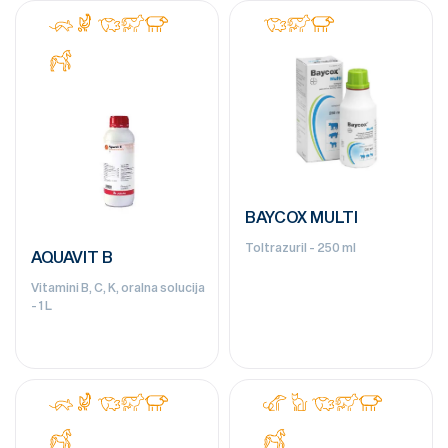
BAYCOX MULTI
Toltrazuril - 250 ml
AQUAVIT B
Vitamini B, C, K, oralna solucija
- 1 L