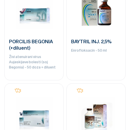
PORCILIS BEGONIA
BAYTRIL INJ. 2,5%
(+diluent)
Enrofloksacin - 50 ml
Živi atenuirani virus
Aujeskijeve bolesti (soj
Begonia) - 50 doza + diluent