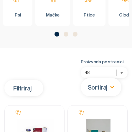
Psi
Mačke
Ptice
Glodar
Proizvoda po stranici:
Sortiraj
Filtriraj