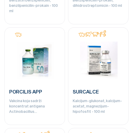
benzilpenicilin-prokain - 100
dihidrostreptomicin - 100 ml
ml
PORCILIS APP
SURCALCE
Vakcina koja sadrži
Kalcijum-glukonat, kalcijum-
koncentrat antigena
acetat, magnezijum-
Actinobacillus
hipofosfit - 100 ml
pleuropneumoniae - 50 doza