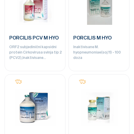
PORCILIS PCV M HYO
PORCILIS M HYO
ORF2 subjedinični kapsidni
Inaktivisane M.
protein Cirkovirusa svinja tip 2
hyopneumoniae(soj 11) - 100
(PCV2),Inaktivisane
doza
M.hyopneumoniae - 50 doza;
100 doza