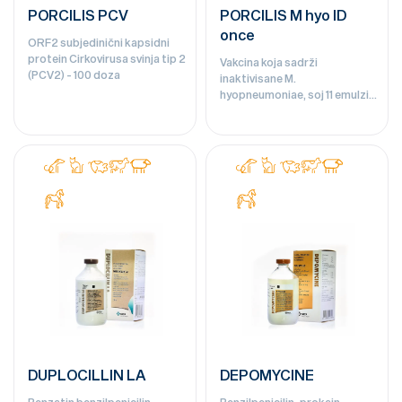
PORCILIS PCV
PORCILIS M hyo ID
once
ORF2 subjedinični kapsidni
protein Cirkovirusa svinja tip 2
Vakcina koja sadrži
(PCV2) - 100 doza
inaktivisane M.
hyopneumoniae, soj 11 emulzija
za injekciju za svinje. Za
intradermalnu aplikaciju. - 100
doza
DUPLOCILLIN LA
DEPOMYCINE
Benzatin benzilpenicilin,
Benzilpenicilin-prokain,