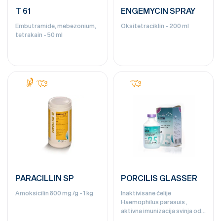
T 61
ENGEMYCIN SPRAY
Embutramide, mebezonium,
Oksitetraciklin - 200 ml
tetrakain - 50 ml
PARACILLIN SP
PORCILIS GLASSER
Amoksicilin 800 mg /g - 1 kg
Inaktivisane ćelije
Haemophilus parasuis ,
aktivna imunizacija svinja od
tipičnih lezija izazvanih sa