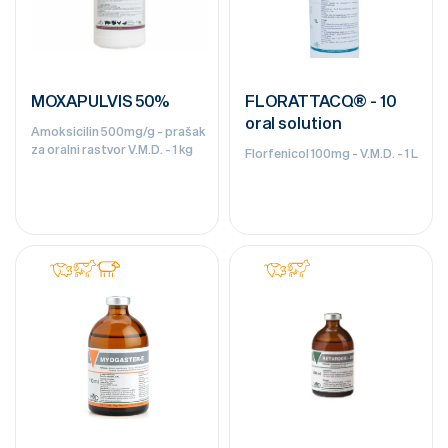
MOXAPULVIS 50%
FLORATTACQ® - 10
oral solution
Amoksicilin 500mg/g - prašak
za oralni rastvor V.M.D. - 1 kg
Florfenicol 100mg - V.M.D. - 1 L