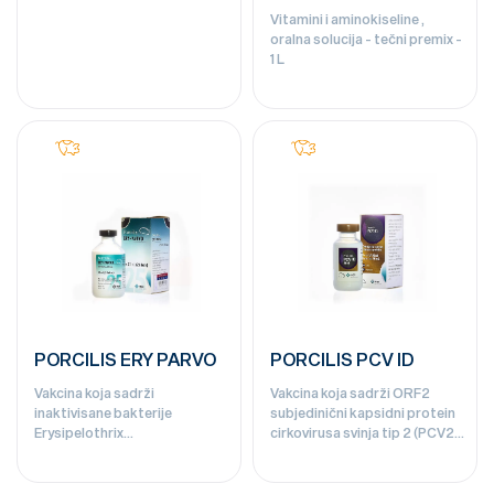
Vitamini i aminokiseline ,
oralna solucija - tečni premix -
1 L
PORCILIS ERY PARVO
PORCILIS PCV ID
Vakcina koja sadrži
Vakcina koja sadrži ORF2
inaktivisane bakterije
subjedinični kapsidni protein
Erysipelothrix
cirkovirusa svinja tip 2 (PCV2)
rhusiopathiae(soj M2 (serotip
emulzija za injekciju za svinje.
2)) i inaktivisani Parvovirus
Za intradermalnu aplikaciju. -
svinja, soj 014 - 25 doza
100 doza