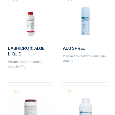
LABHIDRO ® AD3E
ALU SPREJ
LIQUID
2.4g microlizovan aluminium -
200 ml
Vitamini A, D3, E, oralna
solucija - 1 L