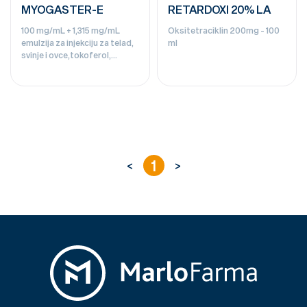
MYOGASTER-E
RETARDOXI 20% LA
100 mg/mL + 1,315 mg/mL
Oksitetraciklin 200mg - 100
emulzija za injekciju za telad,
ml
svinje i ovce,tokoferol,
natrijum-selenit - 100ml
1
<
>