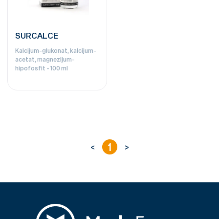
SURCALCE
Kalcijum-glukonat, kalcijum-
acetat, magnezijum-
hipofosfit - 100 ml
1
<
>