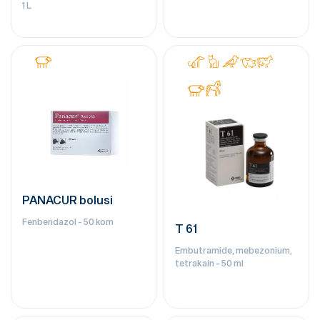
1 L
PANACUR bolusi
Fenbendazol - 50 kom
T 61
Embutramide, mebezonium,
tetrakain - 50 ml