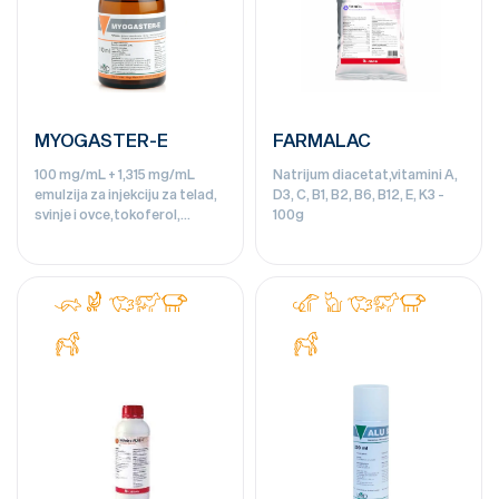
MYOGASTER-E
FARMALAC
100 mg/mL + 1,315 mg/mL
Natrijum diacetat,vitamini A,
emulzija za injekciju za telad,
D3, C, B1, B2, B6, B12, E, K3 -
svinje i ovce,tokoferol,
100g
natrijum-selenit - 100ml