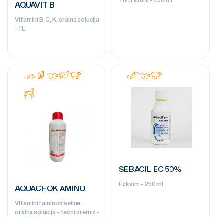
AQUAVIT B
Vitamini B, C, K, oralna solucija
- 1 L
SEBACIL EC 50%
Foksim - 250 ml
AQUACHOK AMINO
Vitamini i aminokiseline ,
oralna solucija - tečni premix -