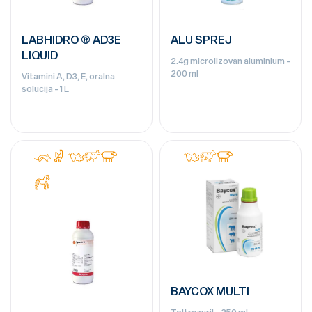
LABHIDRO ® AD3E
ALU SPREJ
LIQUID
2.4g microlizovan aluminium -
200 ml
Vitamini A, D3, E, oralna
solucija - 1 L
BAYCOX MULTI
Toltrazuril - 250 ml