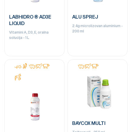
LABHIDRO ® AD3E
ALU SPREJ
LIQUID
2.4g microlizovan aluminium -
200 ml
Vitamini A, D3, E, oralna
solucija - 1 L
BAYCOX MULTI
Toltrazuril - 250 ml