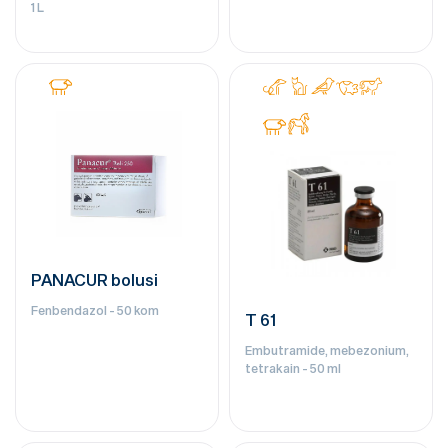
1 L
PANACUR bolusi
Fenbendazol - 50 kom
T 61
Embutramide, mebezonium,
tetrakain - 50 ml