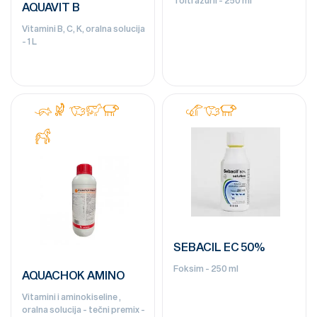
AQUAVIT B
Vitamini B, C, K, oralna solucija
- 1 L
SEBACIL EC 50%
Foksim - 250 ml
AQUACHOK AMINO
Vitamini i aminokiseline ,
oralna solucija - tečni premix -