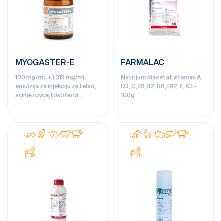
MYOGASTER-E
FARMALAC
100 mg/mL + 1,315 mg/mL
Natrijum diacetat,vitamini A,
emulzija za injekciju za telad,
D3, C, B1, B2, B6, B12, E, K3 -
svinje i ovce,tokoferol,
100g
natrijum-selenit - 100ml