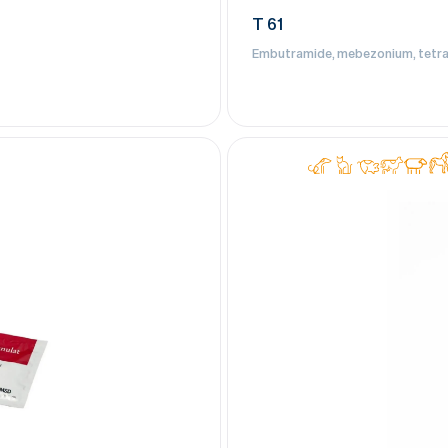
T 61
Embutramide, mebezonium, tetrak