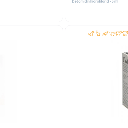
Detomidin hidrohlorid - 5 ml