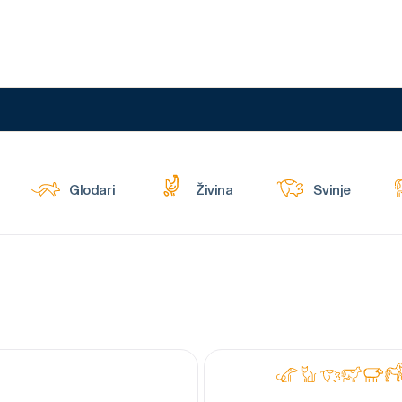
Glodari
Živina
Svinje