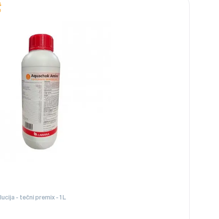
Vitamini i aminokiseline , oralna solucija - tečni premix - 1 L