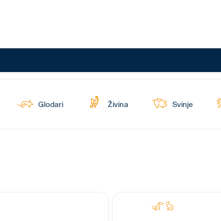
Glodari
Živina
Svinje