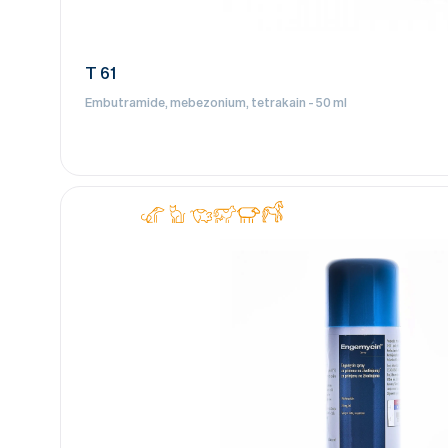
T 61
Embutramide, mebezonium, tetrakain - 50 ml