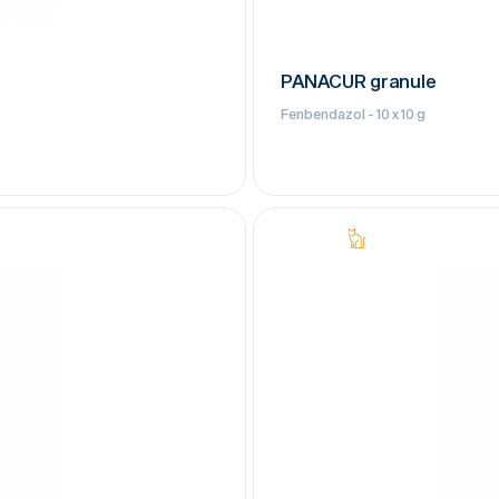
PANACUR granule
Fenbendazol - 10 x 10 g