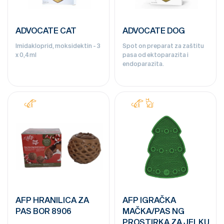
ADVOCATE CAT
ADVOCATE DOG
Imidakloprid, moksidektin - 3
Spot on preparat za zaštitu
x 0,4 ml
pasa od ektoparazita i
endoparazita.
AFP HRANILICA ZA
AFP IGRAČKA
PAS BOR 8906
MAČKA/PAS NG
PROSTIRKA ZA JELKU