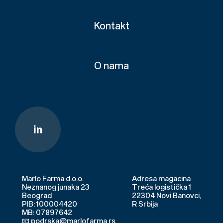
Kontakt
O nama
Marlo Farma d.o.o.
Adresa magacina
Neznanog junaka 23
Treća logistička 1
Beograd
22304 Novi Banovci,
PIB: 100004420
R Srbija
MB: 07897642
📧 podrska@marlofarma.rs