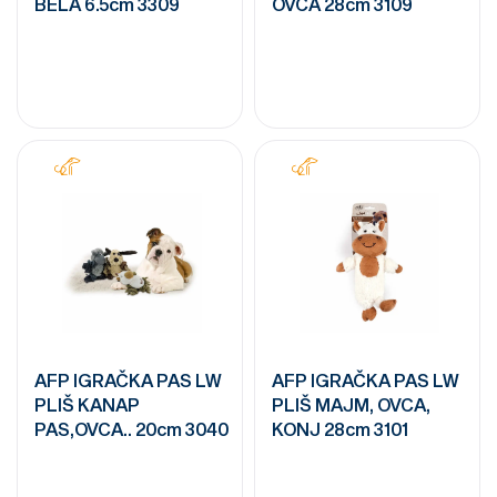
BELA 6.5cm 3309
OVCA 28cm 3109
AFP IGRAČKA PAS LW
AFP IGRAČKA PAS LW
PLIŠ KANAP
PLIŠ MAJM, OVCA,
PAS,OVCA.. 20cm 3040
KONJ 28cm 3101