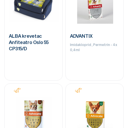
ALBA krevetac
ADVANTIX
Anfiteatro Oslo 55
Imidakloprid , Permetrin - 4 x
CP315/D
0,4 ml