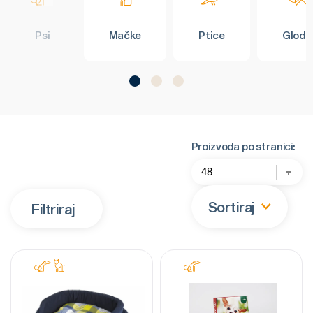
Psi
Mačke
Ptice
Glodar
Proizvoda po stranici:
Sortiraj
Filtriraj