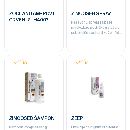
ZOOLAND AM+POV L
ZINCOSEB SPRAY
CRVENI ZLHA003L
Rastvor u spreju za pse i
mačke,kao podrška u slučaju
seboreične bolesti kože - 200
ml
ZINCOSEB ŠAMPON
ZEEP
Šampon kompleksnog
Emulzija sa biljnim eteričnim