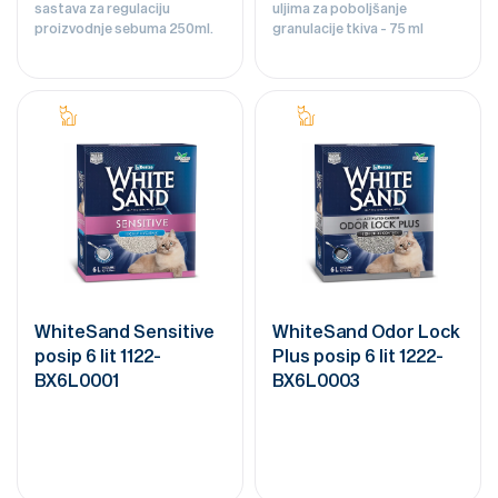
sastava za regulaciju
uljima za poboljšanje
proizvodnje sebuma 250ml.
granulacije tkiva - 75 ml
WhiteSand Sensitive
WhiteSand Odor Lock
posip 6 lit 1122-
Plus posip 6 lit 1222-
BX6L0001
BX6L0003