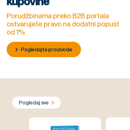
kupovine
Porudžbinama preko B2B portala
ostvarujete pravo na dodatni popust
od 1%
Pogledajte proizvode
Pogledaj sve