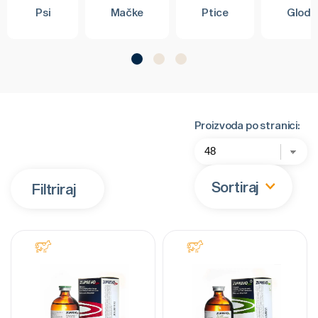
Psi
Mačke
Ptice
Glodar
Proizvoda po stranici:
Sortiraj
Filtriraj