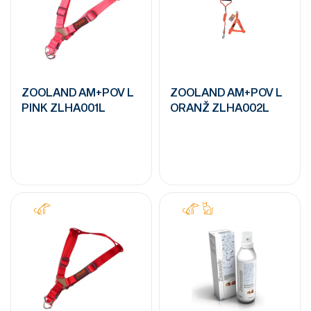
ZOOLAND AM+POV L
ZOOLAND AM+POV L
PINK ZLHA001L
ORANŽ ZLHA002L