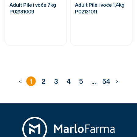
Adult Pile i voće 7kg
Adult Pile i voće 1,4kg
P02131009
P02131011
1
2
3
4
5
...
54
<
>