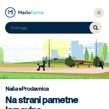
Naša eProdavnica
Na strani pametne