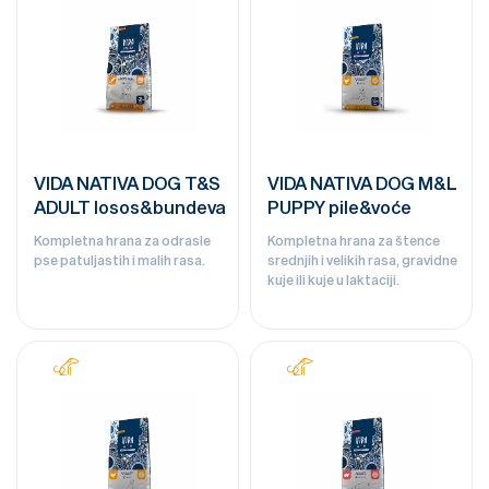
VIDA NATIVA DOG T&S
VIDA NATIVA DOG M&L
ADULT losos&bundeva
PUPPY pile&voće
Kompletna hrana za odrasle
Kompletna hrana za štence
pse patuljastih i malih rasa.
srednjih i velikih rasa, gravidne
kuje ili kuje u laktaciji.