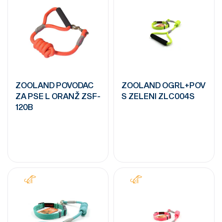
ZOOLAND POVODAC
ZOOLAND OGRL+POV
ZA PSE L ORANŽ ZSF-
S ZELENI ZLC004S
120B