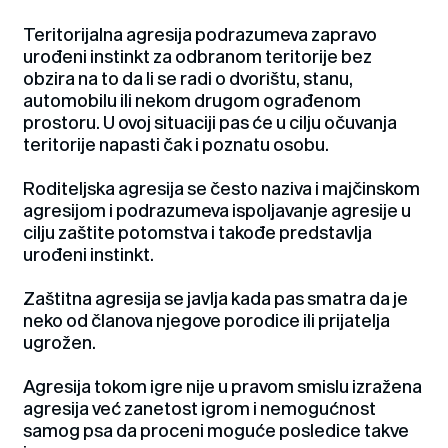
Teritorijalna agresija podrazumeva zapravo
urođeni instinkt za odbranom teritorije bez
obzira na to da li se radi o dvorištu, stanu,
automobilu ili nekom drugom ograđenom
prostoru. U ovoj situaciji pas će u cilju očuvanja
teritorije napasti čak i poznatu osobu.
Roditeljska agresija se često naziva i majčinskom
agresijom i podrazumeva ispoljavanje agresije u
cilju zaštite potomstva i takođe predstavlja
urođeni instinkt.
Zaštitna agresija se javlja kada pas smatra da je
neko od članova njegove porodice ili prijatelja
ugrožen.
Agresija tokom igre nije u pravom smislu izražena
agresija već zanetost igrom i nemogućnost
samog psa da proceni moguće posledice takve