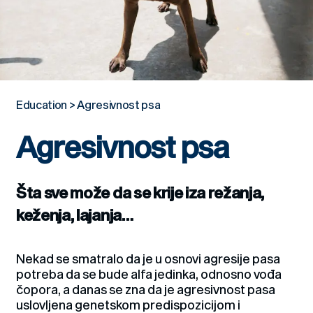
Education
>
Agresivnost psa
Agresivnost psa
Šta sve može da se krije iza režanja,
keženja, lajanja…
Nekad se smatralo da je u osnovi agresije pasa
potreba da se bude alfa jedinka, odnosno vođa
čopora, a danas se zna da je agresivnost pasa
uslovljena genetskom predispozicijom i