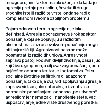
mnogobrojnim faktorima okruženja i da kada je
agresija pretnja po okolinu, čoveka ili druge
srodnike iste ili različite vrste, onda se radi o
kompleksnom i veoma ozbiljnom problemu
Pojam odnosno termin agresija nije lako
definisati. Agresija podrazumeva širok spektar
ponašanja koja se pojavljuju u različitim
okolnostima, a uzroci ovakvom ponašanju mogu
biti najrazličitiji. Agresivnost pasa se može
posmatrati iz različitih uglova. Agresivnost
zapravo postoji kod svih divljih životinja, pasa i ljudi
koji žive u grupama, a cilj ovakvog ponašanja jeste
najčešće odbrana teritorije i potomstva. Psi su
socijalne životinje sa širokim dijapazonom
ponašanja, tako da je ovaj vid ispoljavanja agresije
zapravo vid socijalne interakcije i smatra se
normalnim ponašanjem, odnosno „pozitivnom“
agresijom jer nema za cilj nanošenje štete, već
uspostavljanje jedne vrste društvenog poretka.