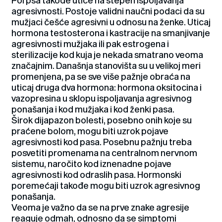
Pol psa takođe utiče na stepen ispoljavanja
agresivnosti. Postoje validni naučni podaci da su
mužjaci češće agresivni u odnosu na ženke. Uticaj
hormona testosterona i kastracije na smanjivanje
agresivnosti mužjaka ili pak estrogena i
sterilizacije kod kuja je nekada smatrano veoma
značajnim. Današnja stanovišta su u velikoj meri
promenjena, pa se sve više pažnje obraća na
uticaj druga dva hormona: hormona oksitocina i
vazopresina u sklopu ispoljavanja agresivnog
ponašanja i kod mužjaka i kod ženki pasa.
Širok dijapazon bolesti, posebno onih koje su
praćene bolom, mogu biti uzrok pojave
agresivnosti kod pasa. Posebnu pažnju treba
posvetiti promenama na centralnom nervnom
sistemu, naročito kod iznenadne pojave
agresivnosti kod odraslih pasa. Hormonski
poremećaji takođe mogu biti uzrok agresivnog
ponašanja.
Veoma je važno da se na prve znake agresije
reaguje odmah, odnosno da se simptomi