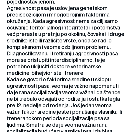
pojednostavljenom.
Agresivnost pasa je uslovljena genetskom
predispozicijom i mnogobrojnim faktorima
okruženja. Kada agresivnost nema za cilj samo
očuvanje teritorijalnog integriteta ili potomstva
već prerasta u pretnju po okolinu, čoveka ili druge
srodnike iste ili različite vrste, onda se radi o
kompleksnom i veoma ozbiljnom problemu.
Dijagnostikovanju i tretiranju agresivnosti pasa
mora se pristupiti interdisciplinarno, te je
potrebno uključiti doktore veterinarske
medicine, bihejvioriste i trenere.
Kada se govori o faktorima sredine u sklopu
agresivnosti pasa, veoma je važno napomenuti
da je rana socijalizacija veoma važna i da štence
ne bi trebalo odvajati od roditelja i ostatka legla
pre 12. nedelje od rođenja. Još jedan veoma
važan faktor sredine jeste i ponašanje vlasnika ili
trenera tokom perioda socijalizacije psa sa
ljudima. Smatra se da je veoma važna rana
socijalizacija budućeg vlasnika i psa i da bi sa