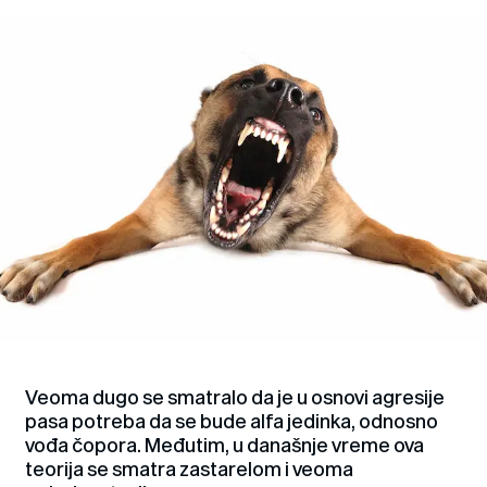
Veoma dugo se smatralo da je u osnovi agresije
pasa potreba da se bude alfa jedinka, odnosno
vođa čopora. Međutim, u današnje vreme ova
teorija se smatra zastarelom i veoma