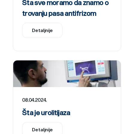
Šta sve moramo da znamo o
trovanju pasa antifrizom
Detaljnije
08.04.2024.
Šta je urolitijaza
Detaljnije