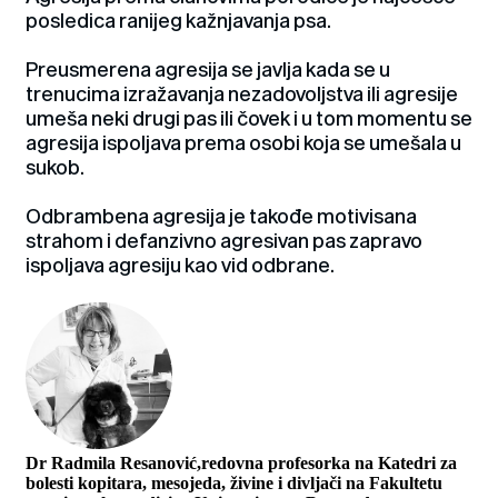
posledica ranijeg kažnjavanja psa.
Preusmerena agresija se javlja kada se u
trenucima izražavanja nezadovoljstva ili agresije
umeša neki drugi pas ili čovek i u tom momentu se
agresija ispoljava prema osobi koja se umešala u
sukob.
Odbrambena agresija je takođe motivisana
strahom i defanzivno agresivan pas zapravo
ispoljava agresiju kao vid odbrane.
Dr Radmila Resanović,redovna profesorka na Katedri za
bolesti kopitara, mesojeda, živine i divljači na Fakultetu