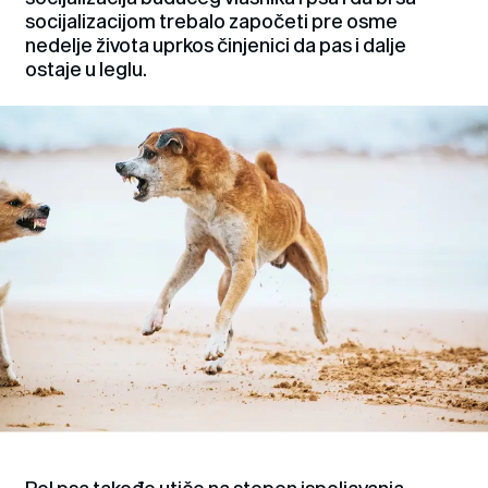
socijalizacijom trebalo započeti pre osme
nedelje života uprkos činjenici da pas i dalje
ostaje u leglu.