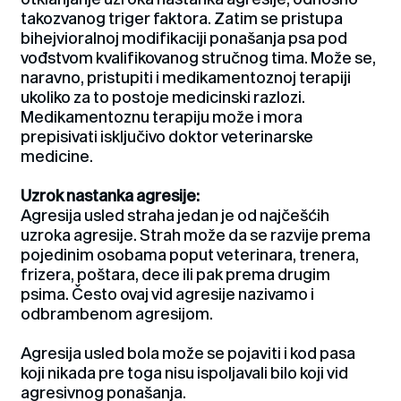
takozvanog triger faktora. Zatim se pristupa
bihejvioralnoj modifikaciji ponašanja psa pod
vođstvom kvalifikovanog stručnog tima. Može se,
naravno, pristupiti i medikamentoznoj terapiji
ukoliko za to postoje medicinski razlozi.
Medikamentoznu terapiju može i mora
prepisivati isključivo doktor veterinarske
medicine.
Uzrok nastanka agresije:
Agresija usled straha jedan je od najčešćih
uzroka agresije. Strah može da se razvije prema
pojedinim osobama poput veterinara, trenera,
frizera, poštara, dece ili pak prema drugim
psima. Često ovaj vid agresije nazivamo i
odbrambenom agresijom.
Agresija usled bola može se pojaviti i kod pasa
koji nikada pre toga nisu ispoljavali bilo koji vid
agresivnog ponašanja.