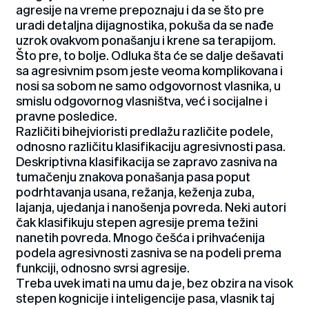
agresije na vreme prepoznaju i da se što pre
uradi detaljna dijagnostika, pokuša da se nađe
uzrok ovakvom ponašanju i krene sa terapijom.
Što pre, to bolje. Odluka šta će se dalje dešavati
sa agresivnim psom jeste veoma komplikovana i
nosi sa sobom ne samo odgovornost vlasnika, u
smislu odgovornog vlasništva, već i socijalne i
pravne posledice.
Različiti bihejvioristi predlažu različite podele,
odnosno različitu klasifikaciju agresivnosti pasa.
Deskriptivna klasifikacija se zapravo zasniva na
tumačenju znakova ponašanja pasa poput
podrhtavanja usana, režanja, keženja zuba,
lajanja, ujedanja i nanošenja povreda. Neki autori
čak klasifikuju stepen agresije prema težini
nanetih povreda. Mnogo češća i prihvaćenija
podela agresivnosti zasniva se na podeli prema
funkciji, odnosno svrsi agresije.
Treba uvek imati na umu da je, bez obzira na visok
stepen kognicije i inteligencije pasa, vlasnik taj