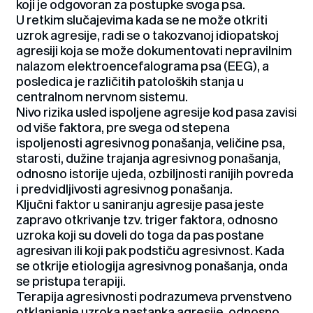
koji je odgovoran za postupke svoga psa.
U retkim slučajevima kada se ne može otkriti
uzrok agresije, radi se o takozvanoj idiopatskoj
agresiji koja se može dokumentovati nepravilnim
nalazom elektroencefalograma psa (EEG), a
posledica je različitih patoloških stanja u
centralnom nervnom sistemu.
Nivo rizika usled ispoljene agresije kod pasa zavisi
od više faktora, pre svega od stepena
ispoljenosti agresivnog ponašanja, veličine psa,
starosti, dužine trajanja agresivnog ponašanja,
odnosno istorije ujeda, ozbiljnosti ranijih povreda
i predvidljivosti agresivnog ponašanja.
Ključni faktor u saniranju agresije pasa jeste
zapravo otkrivanje tzv. triger faktora, odnosno
uzroka koji su doveli do toga da pas postane
agresivan ili koji pak podstiču agresivnost. Kada
se otkrije etiologija agresivnog ponašanja, onda
se pristupa terapiji.
Terapija agresivnosti podrazumeva prvenstveno
otklanjanje uzroka nastanka agresije, odnosno