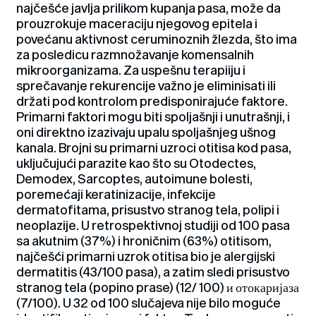
najčešće javlja prilikom kupanja pasa, može da
prouzrokuje maceraciju njegovog epitela i
povećanu aktivnost ceruminoznih žlezda, što ima
za posledicu razmnožavanje komensalnih
mikroorganizama. Za uspešnu terapiiju i
sprečavanje rekurencije važno je eliminisati ili
držati pod kontrolom predisponirajuće faktore.
Primarni faktori mogu biti spoljašnji i unutrašnji, i
oni direktno izazivaju upalu spoljašnjeg ušnog
kanala. Brojni su primarni uzroci otitisa kod pasa,
uključujući parazite kao što su Otodectes,
Demodex, Sarcoptes, autoimune bolesti,
poremećaji keratinizacije, infekcije
dermatofitama, prisustvo stranog tela, polipi i
neoplazije. U retrospektivnoj studiji od 100 pasa
sa akutnim (37%) i hroničnim (63%) otitisom,
najčešći primarni uzrok otitisa bio je alergijski
dermatitis (43/100 pasa), a zatim sledi prisustvo
stranog tela (popino prase) (12/ 100) и отокаријаза
(7/100). U 32 od 100 slučajeva nije bilo moguće