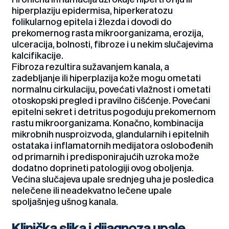
hiperplaziju epidermisa, hiperkeratozu
folikularnog epitela i žlezda i dovodi do
prekomernog rasta mikroorganizama, erozija,
ulceracija, bolnosti, fibroze i u nekim slučajevima
kalcifikacije.
Fibroza rezultira sužavanjem kanala, a
zadebljanje ili hiperplazija kože mogu ometati
normalnu cirkulaciju, povećati vlažnost i ometati
otoskopski pregled i pravilno čišćenje. Povećani
epitelni sekret i detritus pogoduju prekomernom
rastu mikroorganizama. Konačno, kombinacija
mikrobnih nusproizvoda, glandularnih i epitelnih
ostataka i inflamatornih medijatora oslobođenih
od primarnih i predisponirajućih uzroka može
dodatno doprineti patologiji ovog oboljenja.
Većina slučajeva upale srednjeg uha je posledica
nelečene ili neadekvatno lečene upale
spoljašnjeg ušnog kanala.
Klinička slika i dijagnoza upale