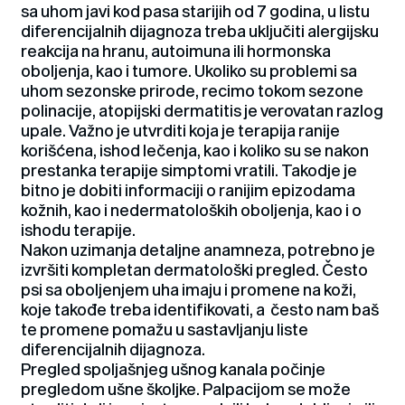
sa uhom javi kod pasa starijih od 7 godina, u listu
diferencijalnih dijagnoza treba uključiti alergijsku
reakcija na hranu, autoimuna ili hormonska
oboljenja, kao i tumore. Ukoliko su problemi sa
uhom sezonske prirode, recimo tokom sezone
polinacije, atopijski dermatitis je verovatan razlog
upale. Važno je utvrditi koja je terapija ranije
korišćena, ishod lečenja, kao i koliko su se nakon
prestanka terapije simptomi vratili. Takodje je
bitno je dobiti informaciji o ranijim epizodama
kožnih, kao i nedermatoloških oboljenja, kao i o
ishodu terapije.
Nakon uzimanja detaljne anamneza, potrebno je
izvršiti kompletan dermatološki pregled. Često
psi sa oboljenjem uha imaju i promene na koži,
koje takođe treba identifikovati, a često nam baš
te promene pomažu u sastavljanju liste
diferencijalnih dijagnoza.
Pregled spoljašnjeg ušnog kanala počinje
pregledom ušne školjke. Palpacijom se može