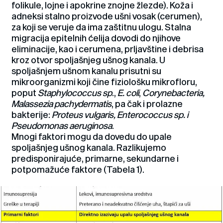
folikule, lojne i apokrine znojne žlezde). Koža i
adneksi stalno proizvode ušni vosak (cerumen),
za koji se veruje da ima zaštitnu ulogu. Stalna
migracija epitelnih ćelija dovodi do njihove
eliminacije, kao i cerumena, prljavštine i debrisa
kroz otvor spoljašnjeg ušnog kanala. U
spoljašnjem ušnom kanalu prisutni su
mikroorganizmi koji čine fiziološku mikrofloru,
poput
Staphylococcus sp
.,
E. coli
,
Corynebacteria,
Malassezia pachydermatis
, pa čak i prolazne
bakterije:
Proteus vulgaris, Enterococcus sp. i
Pseudomonas
aeruginosa
.
Mnogi faktori mogu da dovedu do upale
spoljašnjeg ušnog kanala. Razlikujemo
predisponirajuće, primarne, sekundarne i
potpomažuće faktore (Tabela 1).