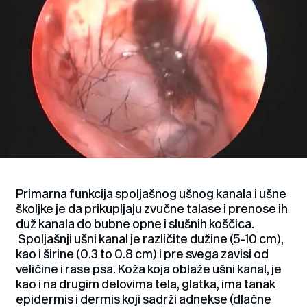
Primarna funkcija spoljašnog ušnog kanala i ušne
školjke je da prikupljaju zvučne talase i prenose ih
duž kanala do bubne opne i slušnih koščica.
Spoljašnji ušni kanal je različite dužine (5-10 cm),
kao i širine (0.3 to 0.8 cm) i pre svega zavisi od
veličine i rase psa. Koža koja oblaže ušni kanal, je
kao i na drugim delovima tela, glatka, ima tanak
epidermis i dermis koji sadrži adnekse (dlačne