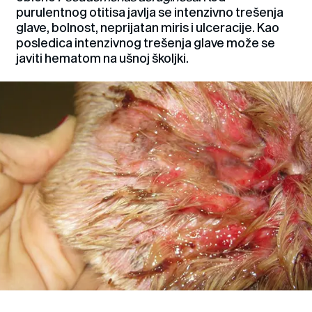
purulentnog otitisa javlja se intenzivno trešenja
glave, bolnost, neprijatan miris i ulceracije. Kao
posledica intenzivnog trešenja glave može se
javiti hematom na ušnoj školjki.