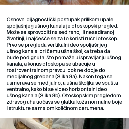
Osnovni dijagnostički postupak prilikom upale
spoljašnjeg ušnog kanala je otoskopski pregled.
Može se sprovoditi na sediranoj ili nesediranoj
životinji, i najčešće se za to koristi ručni otoskop.
Prvo se pregleda vertikalni deo spoljašnjeg
ušnog kanala, pri čemu ušna školjka treba da
bude podignuta, što pomaže u ispravljanju ušnog
kanala, a konus otoskopa se ubacuje u
rostroventralnom pravcu, dok ne dodje do
medijalnog grebena (Slika 8a). Nakon toga se
usmerava se medijalno, a ušna školjka se spušta
ventralno, kako bi se video horizontalni deo
ušnog kanala (Slika 8b). Otoskopskim pregledom
zdravog uha uočava se glatka koža normalne boje
i strukture sa malom količinom cerumena.