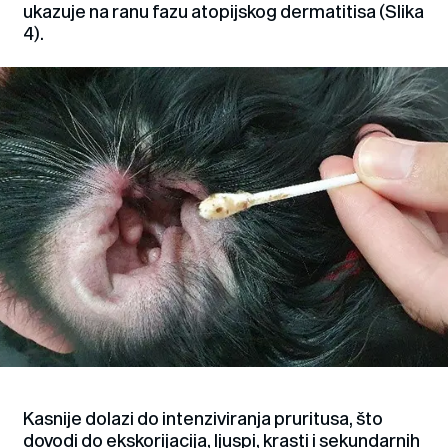
ukazuje na ranu fazu atopijskog dermatitisa (Slika
4).
Kasnije dolazi do intenziviranja pruritusa, što
dovodi do ekskorijacija, ljuspi, krasti i sekundarnih