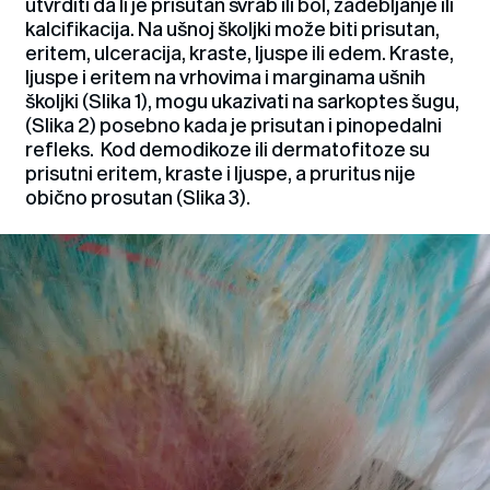
utvrditi da li je prisutan svrab ili bol, zadebljanje ili
kalcifikacija. Na ušnoj školjki može biti prisutan,
eritem, ulceracija, kraste, ljuspe ili edem. Kraste,
ljuspe i eritem na vrhovima i marginama ušnih
školjki (Slika 1), mogu ukazivati na sarkoptes šugu,
(Slika 2) posebno kada je prisutan i pinopedalni
refleks. Kod demodikoze ili dermatofitoze su
prisutni eritem, kraste i ljuspe, a pruritus nije
obično prosutan (Slika 3).