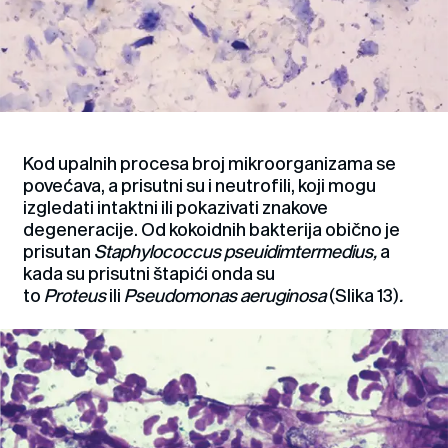
Kod upalnih procesa broj mikroorganizama se
povećava, a prisutni su i neutrofili, koji mogu
izgledati intaktni ili pokazivati znakove
degeneracije. Od kokoidnih bakterija obično je
prisutan
Staphylococcus pseuidimtermedius,
a
kada su prisutni štapići onda su
to
Proteus
ili
Pseudomonas aeruginosa
(Slika 13)
.