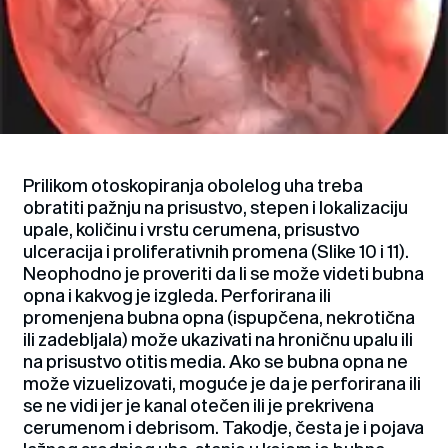
Prilikom otoskopiranja obolelog uha treba
obratiti pažnju na prisustvo, stepen i lokalizaciju
upale, količinu i vrstu cerumena, prisustvo
ulceracija i proliferativnih promena (Slike 10 i 11).
Neophodno je proveriti da li se može videti bubna
opna i kakvog je izgleda. Perforirana ili
promenjena bubna opna (ispupčena, nekrotična
ili zadebljala) može ukazivati na hroničnu upalu ili
na prisustvo otitis media. Ako se bubna opna ne
može vizuelizovati, moguće je da je perforirana ili
se ne vidi jer je kanal otečen ili je prekrivena
cerumenom i debrisom. Takodje, česta je i pojava