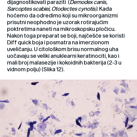
dijagnostikovati paraziti (
Demodex canis,
Sarcoptes scabiei, Otodectes cynotis).
Kada
hoćemo da odredimo koji su mikroorganizmi
prisutni neophodno je uzorak rotirajućim
poktretima naneti na mikroskopsku pločicu.
Nakon toga preparat se boji, najčešće se koristi
Diff quick boja i posmatra na imerzionom
uveličanju. U citološkom brisu normalnog uha
uočavaju se veliki anuklearni keratinociti, kao i
mali broj malasezije i kokoidnih bakterija (2-3 u
vidnom polju) (Slika 12).