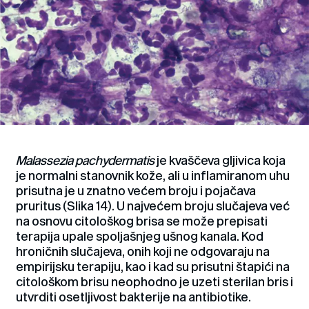
Malassezia pachydermatis
je kvaščeva gljivica koja
je normalni stanovnik kože, ali u inflamiranom uhu
prisutna je u znatno većem broju i pojačava
pruritus (Slika 14). U najvećem broju slučajeva već
na osnovu citološkog brisa se može prepisati
terapija upale spoljašnjeg ušnog kanala. Kod
hroničnih slučajeva, onih koji ne odgovaraju na
empirijsku terapiju, kao i kad su prisutni štapići na
citološkom brisu neophodno je uzeti sterilan bris i
utvrditi osetljivost bakterije na antibiotike.