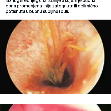
lažnog srednjeg uha, stanje u kojem je bubna
opna promenjena i nije zategnuta ili delimično
potisnuta u bubnu šupljinu i bulu.