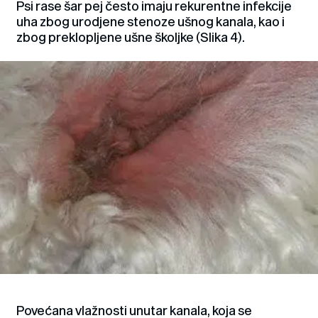
Psi rase šar pej često imaju rekurentne infekcije
uha zbog urodjene stenoze ušnog kanala, kao i
zbog preklopljene ušne školjke (Slika 4).
Povećana vlažnosti unutar kanala, koja se