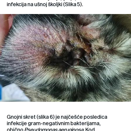
infekcija na ušnoj školjki (Slika 5).
Gnojni skret (slika 6) je najčešće posledica
infekcije gram-negativnim bakterijama,
obično
Pseudomonas aeruginosa
. Kod