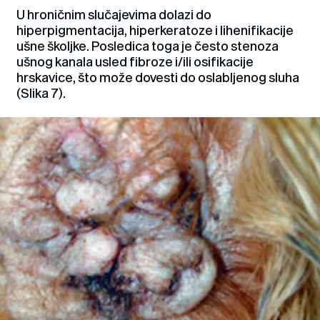
U hroničnim slučajevima dolazi do
hiperpigmentacija, hiperkeratoze i lihenifikacije
ušne školjke. Posledica toga je često stenoza
ušnog kanala usled fibroze i/ili osifikacije
hrskavice, što može dovesti do oslabljenog sluha
(Slika 7).