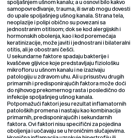
spoljašnjem ušnom kanalu; a u osnovi bilo kakvo
samopovređivanje, trauma, ili svrab mogu dovesti
do upale spoljašnjeg ušnog kanala. Strana tela,
neoplazije i polipi obično su povezani sa
jednostranim otitisom; dok se kod alergijskih i
hormonskih obolenja, kao i kod poremećaja
keratinizacije, može javiti i jednostrani i bilateralni
otitis, ali je obostrani češći.
U sekundarne faktore spadaju bakterije i
kvaščeve gljivice koje predstavljaju fiziološku
mikrofloru u ušnom kanalu i ne izazivaju
patologiju u zdravom uhu. Ali u prisustvu drugih
primarnih i predisponirajućih faktora može doći
do njihovog prekomernog rasta i posledično do
infekcije spoljašnjeg ušnog kanala.
Potpomažući faktori jesu rezultat inflamatornih
patoloških promena i nastaju kao kombinacija
primarnih, predisponirajućih i sekundarnih
faktora. Ovi faktori nisu specifični za pojedina
oboljenja i uočavaju se u hroničnim slučajevima.
Hronična inflamacija uzrokuje hipertrofiju ili