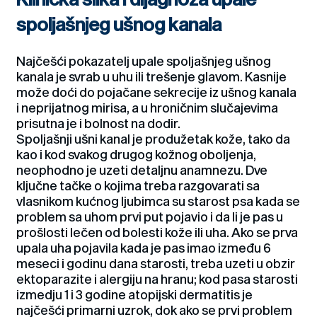
spoljašnjeg ušnog kanala
Najčešći pokazatelj upale spoljašnjeg ušnog
kanala je svrab u uhu ili trešenje glavom. Kasnije
može doći do pojačane sekrecije iz ušnog kanala
i neprijatnog mirisa, a u hroničnim slučajevima
prisutna je i bolnost na dodir.
Spoljašnji ušni kanal je produžetak kože, tako da
kao i kod svakog drugog kožnog oboljenja,
neophodno je uzeti detaljnu anamnezu. Dve
ključne tačke o kojima treba razgovarati sa
vlasnikom kućnog ljubimca su starost psa kada se
problem sa uhom prvi put pojavio i da li je pas u
prošlosti lečen od bolesti kože ili uha. Ako se prva
upala uha pojavila kada je pas imao između 6
meseci i godinu dana starosti, treba uzeti u obzir
ektoparazite i alergiju na hranu; kod pasa starosti
izmedju 1 i 3 godine atopijski dermatitis je
najčešći primarni uzrok, dok ako se prvi problem