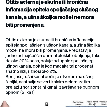
Otitis externa je akutna ili hronična
inflamacija epitela spoljašnjeg slušnog
kanala, a ušna školjka može i ne mora
biti promenjena.
Otitis externa je akutna ili hronična inflamacija
epitela spoljašnjeg slušnog kanala, a ušna školjka
može i ne mora biti promenjena. Predstavlja
jedno od najčešćih dermatoloških oboljenja, tako
da oko 20% pasa, boluje od upale spoljašnjeg
ušnog kanala, dok je kod mačaka taj procenat
znatno niži, i iznosi oko 2%.
Spoljašnji ušni kanal počinje otvorom na ušnoj
školjki, nastavlja se vertikalnim delom, zatim
prelazi u horizontalni kanal i završava se bubnom
opnom (Slika 1).