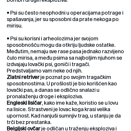
• Psi su često neophodni u operacijama potrage i
spašavanja, jer su sposobni da prate nekoga po
mirisu.
• Psi su korisni i arheolozima jer svojom
sposobnošću mogu da otkriju ljudske ostatke.
Međutim, nemaju sve rase pasa jednako razvijeno
čulo mirisa, a među psima sa najboljim njuhom se
izdvajaju lovački psi, goniči i tragači.
Predstvaljamo vam neke od njih.
Zlatni retriver
je poznat po svojim tragačkim
sposobnostima. U prošlosti je bio korišćen kao
lovački pas, a danas se odlično snalazi u
pronalaženju droge i eksploziva.
Engleski lisičar
, kako ime kaže, koristio se u lovu
na lisice. Strastveni je lovac koga krasi velika
upornost. Kad nanjuši sumnjiv trag, u stanju je da
trči bez prestanka.
Belgijski ovčar
je odličan u traženju eksploziva i