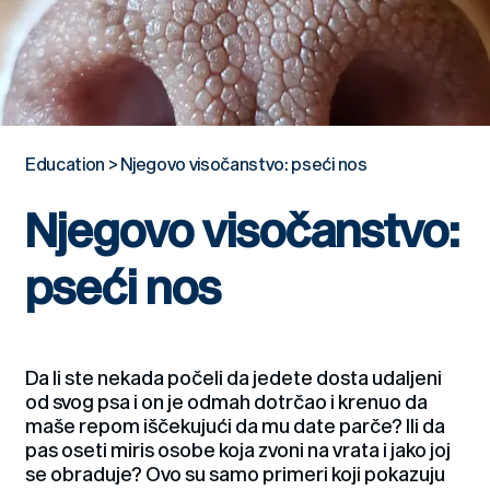
Education
>
Njegovo visočanstvo: pseći nos
Njegovo visočanstvo:
pseći nos
Da li ste nekada počeli da jedete dosta udaljeni
od svog psa i on je odmah dotrčao i krenuo da
maše repom iščekujući da mu date parče? Ili da
pas oseti miris osobe koja zvoni na vrata i jako joj
se obraduje? Ovo su samo primeri koji pokazuju