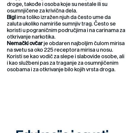
droge, takođe i osoba koje su nestale ili su
osumnjičene za krivična dela.
Bigl
ima toliko izražen njuh da često ume da
zaluta ukoliko namiriše sumnjiv trag. Često se
koristi u pograničnim područjima i na carinama za
otkrivanje narkotika.
Nemački ovčar
je obdaren najboljim čulom mirisa
na svetu sa oko 225 receptora mirisa u nosu.
Koristi se kao vodič za slepe i slabovide osobe, ali
i kao službeni pas za traganje za osumnjičenim
osobama i za otkrivanje bilo kojih vrsta droga.