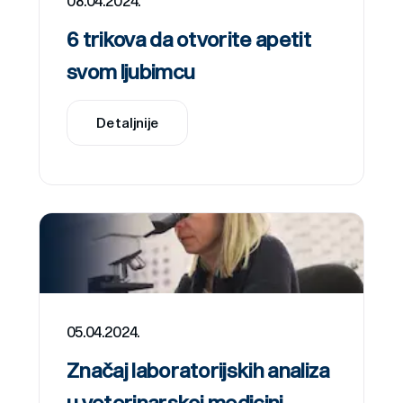
08.04.2024.
6 trikova da otvorite apetit
svom ljubimcu
Detaljnije
05.04.2024.
Značaj laboratorijskih analiza
u veterinarskoj medicini