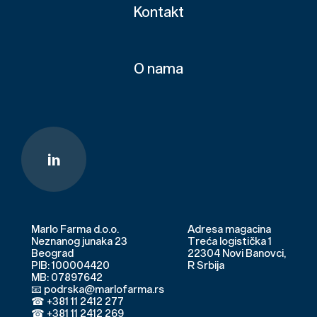
Kontakt
O nama
Marlo Farma d.o.o.
Adresa magacina
Neznanog junaka 23
Treća logistička 1
Beograd
22304 Novi Banovci,
PIB: 100004420
R Srbija
MB: 07897642
📧 podrska@marlofarma.rs
☎ +381 11 2412 277
☎ +381 11 2412 269