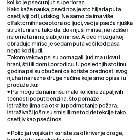
koliko je pseću njuh superioran.
Kako kaže nauka, pseći nos je sto hiljada puta
osetljiviji od ljudskog. Ne samo da ima više
olfaktornih receptora od ljudi, već je pseća njuška
strukturirana tako da, dok njuši mirise, ne izdiše i
ne ometa ni najslabije mirise. A deo mozga koji
obrađuje mirise je sedam puta veći kod pasa
nego kod ljudi.
Tokom vekova psi su pomagali ljudima u lovu i
hrani, štitili dom i porodicu. U poslednjih stotinu
godina psi su obučeni da koriste prednosti svog
njuha i na razne druge načine koje smo opisali u
produžetku:
• Psi mogu da namirišu male količine zapaljivih
tečnosti poput benzina, što pomaže
istražiteljima da otkriju podmetanje požara.
Istraživači još nisu smislili metod detekcije tako
osetljiv kao pseći nos.
• Policija i vojska ih koriste za otkrivanje droge,
bombi i drugih eksploziva.