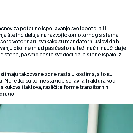
snov za potpuno ispoljavanje sve lepote, ali i
anja štetno deluje na razvoj lokomotornog sistema,
osete veterinaru svakako su mandatorni uslovi da bi
živanju okoline mlad pas često na teži način nauči da je
e štene, pa smo često svedoci da je štene ispalo iz
i imaju takozvane zone rasta u kostima, a to su
. Neretko su to mesta gde se javlja fraktura kod
ja kukova i laktova, različite forme tranzitornih
i drugo.