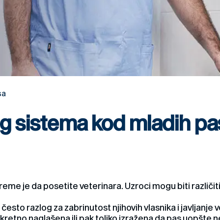
sa
g sistema kod mladih pa
vreme je da posetite veterinara. Uzroci mogu biti različit
sto razlog za zabrinutost njihovih vlasnika i javljanje
etno naglašena ili pak toliko izražena da pas uopšte ne 