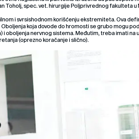
an Toholj, spec. vet. hirurgije Poljprivrednog fakulteta
lnom i svrsishodnom korišćenju ekstremiteta. Ova definic
. Oboljenja koja dovode do hromosti se grubo mogu pode
a) i oboljenja nervnog sistema. Međutim, treba imati na u
etanja (oprezno koračanje i slično).