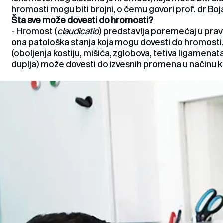
hromosti mogu biti brojni, o čemu govori prof. dr Boj
Šta sve može dovesti do hromosti?
- Hromost (
claudicatio
) predstavlja poremećaj u pravi
ona patološka stanja koja mogu dovesti do hromosti
(oboljenja kostiju, mišića, zglobova, tetiva ligamenat
duplja) može dovesti do izvesnih promena u načinu kr