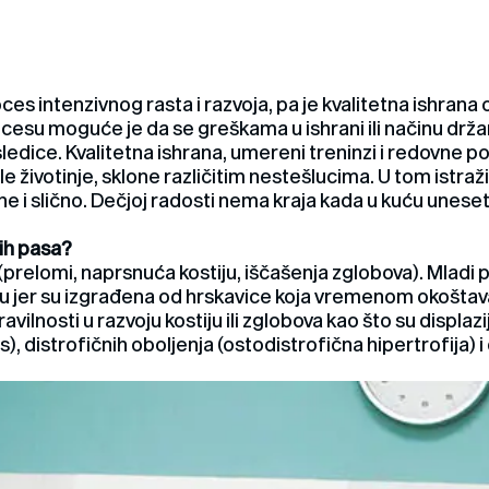
es intenzivnog rasta i razvoja, pa je kvalitetna ishrana o
ocesu moguće je da se greškama u ishrani ili načinu drž
edice. Kvalitetna ishrana, umereni treninzi i redovne p
ale životinje, sklone različitim nestešlucima. U tom istra
 i slično. Dečjoj radosti nema kraja kada u kuću uneset
ih pasa?
relomi, naprsnuća kostiju, iščašenja zglobova). Mladi ps
u jer su izgrađena od hrskavice koja vremenom okoštava
avilnosti u razvoju kostiju ili zglobova kao što su displazi
is), distrofičnih oboljenja (ostodistrofična hipertrofija) 