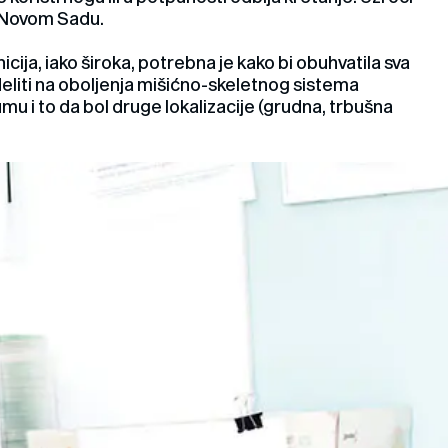
 u Novom Sadu.
ija, iako široka, potrebna je kako bi obuhvatila sva
liti na oboljenja mišićno-skeletnog sistema
mu i to da bol druge lokalizacije (grudna, trbušna