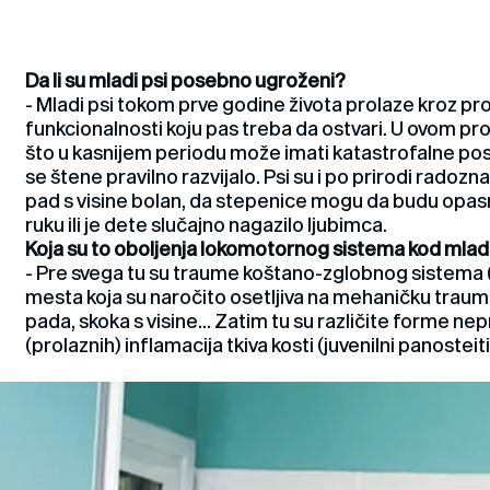
Da li su mladi psi posebno ugroženi?
- Mladi psi tokom prve godine života prolaze kroz proc
funkcionalnosti koju pas treba da ostvari. U ovom pr
što u kasnijem periodu može imati katastrofalne posl
se štene pravilno razvijalo. Psi su i po prirodi radozn
pad s visine bolan, da stepenice mogu da budu opasne
ruku ili je dete slučajno nagazilo ljubimca.
Koja su to oboljenja lokomotornog sistema kod mlad
- Pre svega tu su traume koštano-zglobnog sistema (p
mesta koja su naročito osetljiva na mehaničku traum
pada, skoka s visine... Zatim tu su različite forme nepr
(prolaznih) inflamacija tkiva kosti (juvenilni panosteit