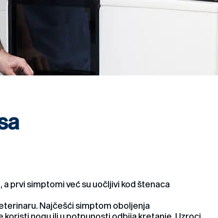
sa
i, a prvi simptomi već su uočljivi kod štenaca
 veterinaru. Najčešći simptom oboljenja
koristi nogu ili u potpunosti odbija kretanje. Uzroci