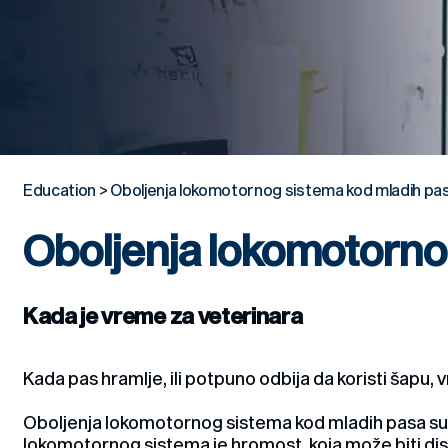
Education
>
Oboljenja lokomotornog sistema kod mladih pa
Oboljenja lokomotorno
Kada je vreme za veterinara
Kada pas hramlje, ili potpuno odbija da koristi šapu, 
Oboljenja lokomotornog sistema kod mladih pasa su če
lokomotornog sistema je hromost, koja može biti diskr