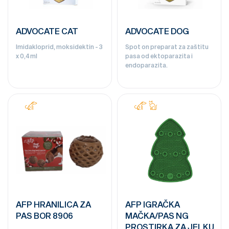
ADVOCATE CAT
ADVOCATE DOG
Imidakloprid, moksidektin - 3
Spot on preparat za zaštitu
x 0,4 ml
pasa od ektoparazita i
endoparazita.
AFP HRANILICA ZA
AFP IGRAČKA
PAS BOR 8906
MAČKA/PAS NG
PROSTIRKA ZA JELKU