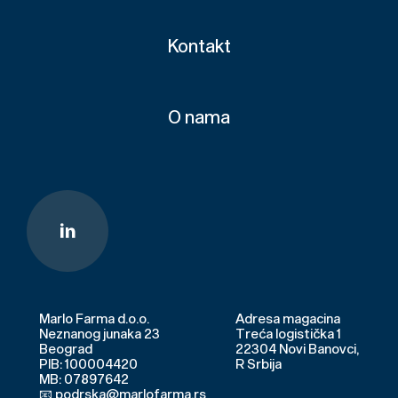
Kontakt
O nama
Marlo Farma d.o.o.
Adresa magacina
Neznanog junaka 23
Treća logistička 1
Beograd
22304 Novi Banovci,
PIB: 100004420
R Srbija
MB: 07897642
📧 podrska@marlofarma.rs