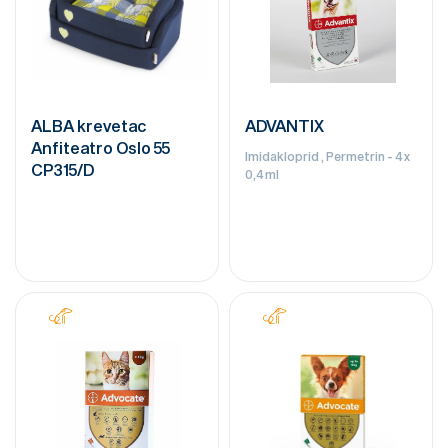
ALBA krevetac
ADVANTIX
Anfiteatro Oslo 55
Imidakloprid , Permetrin - 4 x
CP315/D
0,4 ml