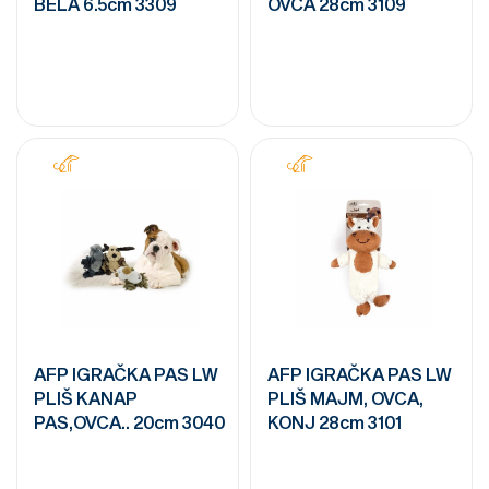
BELA 6.5cm 3309
OVCA 28cm 3109
AFP IGRAČKA PAS LW
AFP IGRAČKA PAS LW
PLIŠ KANAP
PLIŠ MAJM, OVCA,
PAS,OVCA.. 20cm 3040
KONJ 28cm 3101