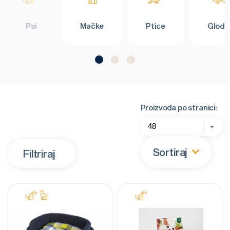
Psi
Mačke
Ptice
Glodar
Proizvoda po stranici:
Sortiraj
Filtriraj