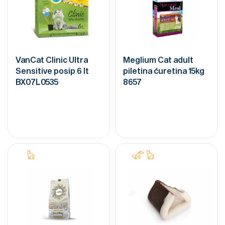
VanCat Clinic Ultra
Meglium Cat adult
Sensitive posip 6 lt
piletina ćuretina 15kg
BX07L0535
8657