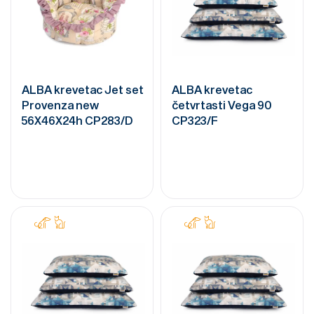
ALBA krevetac Jet set
ALBA krevetac
Provenza new
četvrtasti Vega 90
56X46X24h CP283/D
CP323/F