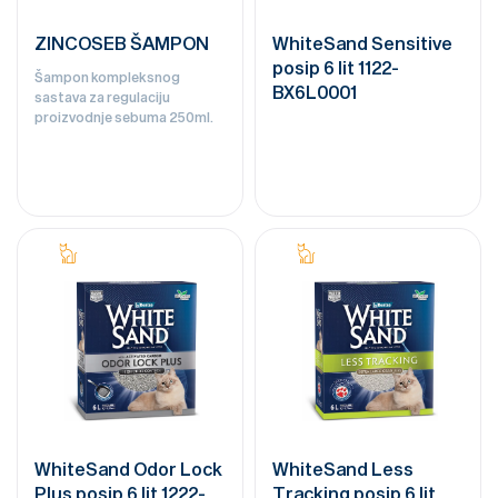
ZINCOSEB ŠAMPON
WhiteSand Sensitive
posip 6 lit 1122-
Šampon kompleksnog
BX6L0001
sastava za regulaciju
proizvodnje sebuma 250ml.
WhiteSand Odor Lock
WhiteSand Less
Plus posip 6 lit 1222-
Tracking posip 6 lit