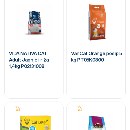
VIDA NATIVA CAT
VanCat Orange posip 5
Adult Jagnje i riža
kg PT05K0800
1,4kg P02131008