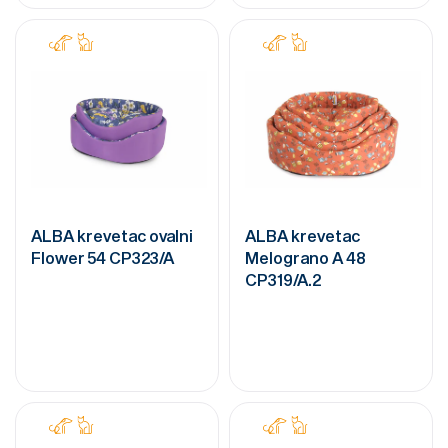
ALBA krevetac ovalni
ALBA krevetac
Flower 54 CP323/A
Melograno A 48
CP319/A.2