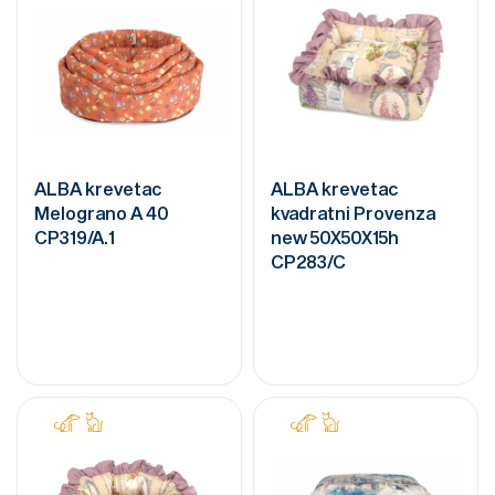
ALBA krevetac
ALBA krevetac
Melograno A 40
kvadratni Provenza
CP319/A.1
new 50X50X15h
CP283/C