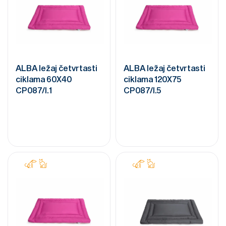
ALBA ležaj četvrtasti
ALBA ležaj četvrtasti
ciklama 60X40
ciklama 120X75
CP087/I.1
CP087/I.5