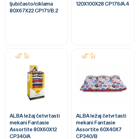
ljubičasto/ciklama
120X100X28 CP176/A.4
80X67X22 CP171/B.2
ALBA ležaj četvrtasti
ALBA ležaj četvrtasti
mekani Fantasie
mekani Fantasie
Assortite 80X60X12
Assortite 60X40X7
CP340/A
CP340/B