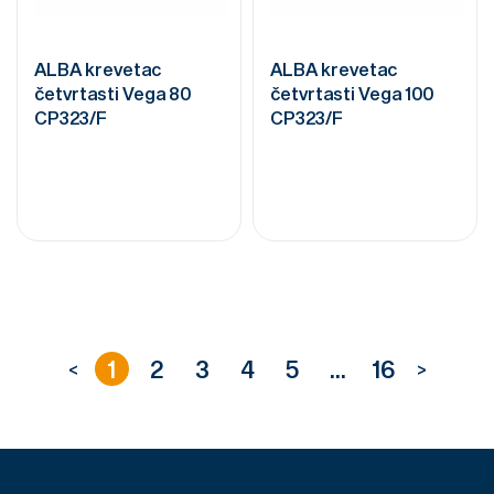
ALBA krevetac
ALBA krevetac
četvrtasti Vega 80
četvrtasti Vega 100
CP323/F
CP323/F
1
2
3
4
5
...
16
<
>