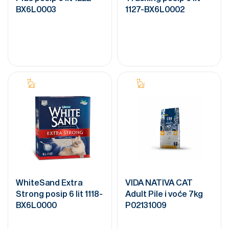
BX6L0003
1127-BX6L0002
WhiteSand Extra
VIDA NATIVA CAT
Strong posip 6 lit 1118-
Adult Pile i voće 7kg
BX6L0000
P02131009