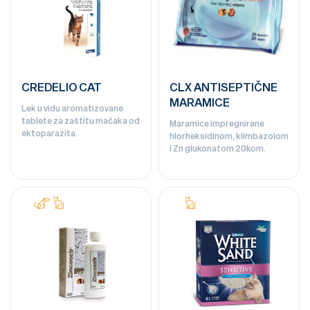
CREDELIO CAT
CLX ANTISEPTIČNE
MARAMICE
Lek u vidu aromatizovane
tablete za zaštitu mačaka od
Maramice impregnirane
ektoparazita.
hlorheksidinom, klimbazolom
i Zn glukonatom 20kom.