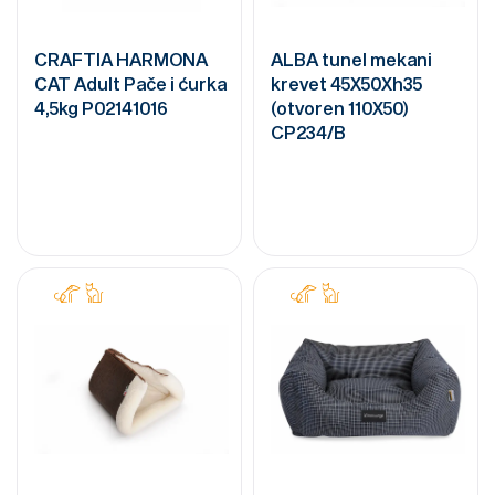
CRAFTIA HARMONA
ALBA tunel mekani
CAT Adult Pače i ćurka
krevet 45X50Xh35
4,5kg P02141016
(otvoren 110X50)
CP234/B