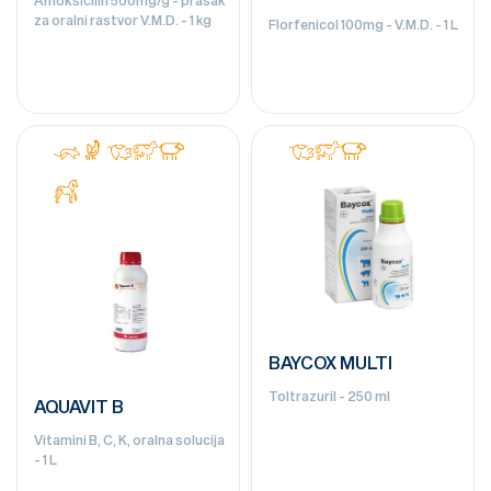
za oralni rastvor V.M.D. - 1 kg
Florfenicol 100mg - V.M.D. - 1 L
BAYCOX MULTI
Toltrazuril - 250 ml
AQUAVIT B
Vitamini B, C, K, oralna solucija
- 1 L