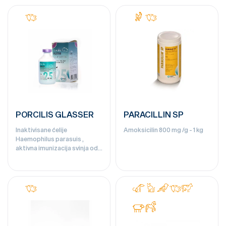
PORCILIS GLASSER
PARACILLIN SP
Inaktivisane ćelije
Amoksicilin 800 mg /g - 1 kg
Haemophilus parasuis ,
aktivna imunizacija svinja od
tipičnih lezija izazvanih sa
Haemophilus parasuis. - 25
doza