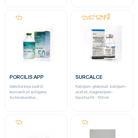
PORCILIS APP
SURCALCE
Vakcina koja sadrži
Kalcijum-glukonat, kalcijum-
koncentrat antigena
acetat, magnezijum-
Actinobacillus
hipofosfit - 100 ml
pleuropneumoniae - 50 doza