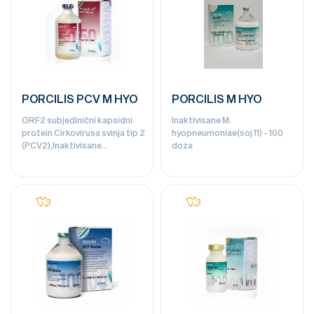
PORCILIS PCV M HYO
PORCILIS M HYO
ORF2 subjedinični kapsidni
Inaktivisane M.
protein Cirkovirusa svinja tip 2
hyopneumoniae(soj 11) - 100
(PCV2),Inaktivisane
doza
M.hyopneumoniae - 50 doza;
100 doza