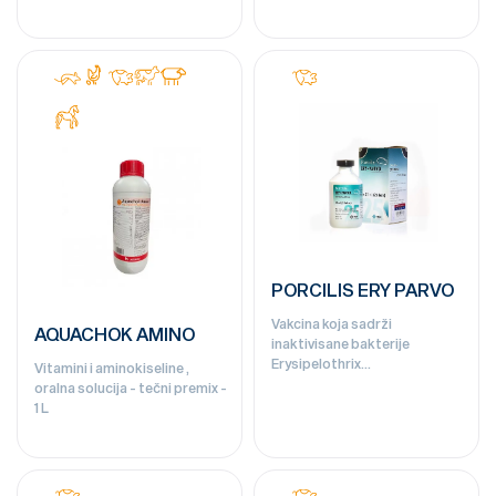
PORCILIS ERY PARVO
Vakcina koja sadrži
AQUACHOK AMINO
inaktivisane bakterije
Erysipelothrix
Vitamini i aminokiseline ,
rhusiopathiae(soj M2 (serotip
oralna solucija - tečni premix -
2)) i inaktivisani Parvovirus
1 L
svinja, soj 014 - 25 doza