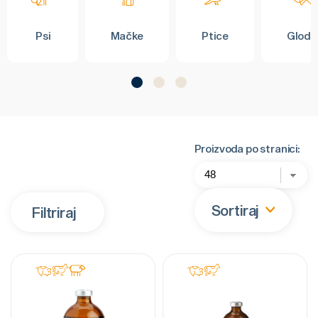
Psi
Mačke
Ptice
Glodar
Proizvoda po stranici:
Sortiraj
Filtriraj