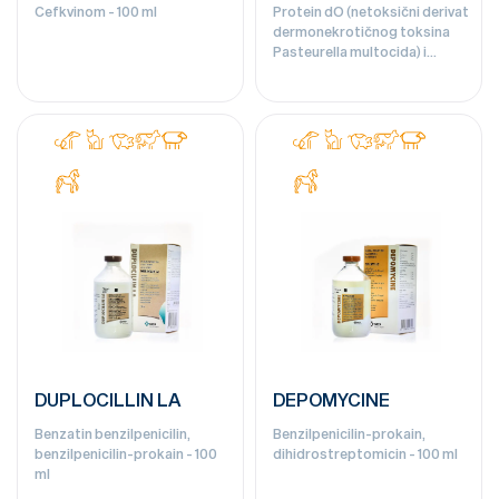
Cefkvinom - 100 ml
Protein dO (netoksični derivat
dermonekrotičnog toksina
Pasteurella multocida) i
inaktivisane bakterije
Bordatella bronchiseptica -
25 doza
DUPLOCILLIN LA
DEPOMYCINE
Benzatin benzilpenicilin,
Benzilpenicilin-prokain,
benzilpenicilin-prokain - 100
dihidrostreptomicin - 100 ml
ml