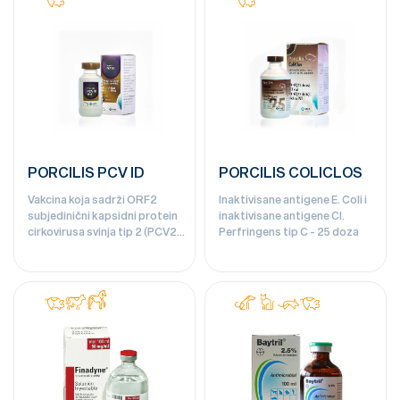
PORCILIS PCV ID
PORCILIS COLICLOS
Vakcina koja sadrži ORF2
Inaktivisane antigene E. Coli i
subjedinični kapsidni protein
inaktivisane antigene Cl.
cirkovirusa svinja tip 2 (PCV2)
Perfringens tip C - 25 doza
emulzija za injekciju za svinje.
Za intradermalnu aplikaciju. -
100 doza