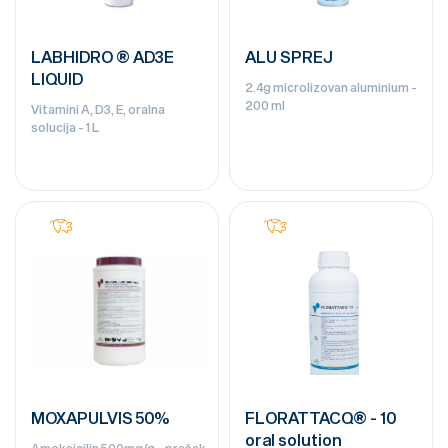
LABHIDRO ® AD3E
ALU SPREJ
LIQUID
2.4g microlizovan aluminium -
200 ml
Vitamini A, D3, E, oralna
solucija - 1 L
MOXAPULVIS 50%
FLORATTACQ® - 10
oral solution
Amoksicilin 500mg/g - prašak