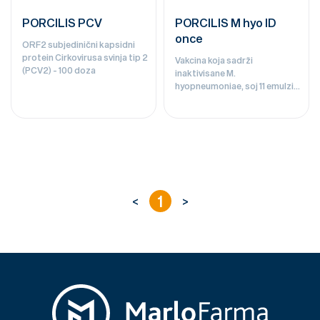
PORCILIS PCV
PORCILIS M hyo ID
once
ORF2 subjedinični kapsidni
protein Cirkovirusa svinja tip 2
Vakcina koja sadrži
(PCV2) - 100 doza
inaktivisane M.
hyopneumoniae, soj 11 emulzija
za injekciju za svinje. Za
intradermalnu aplikaciju. - 100
doza
1
<
>