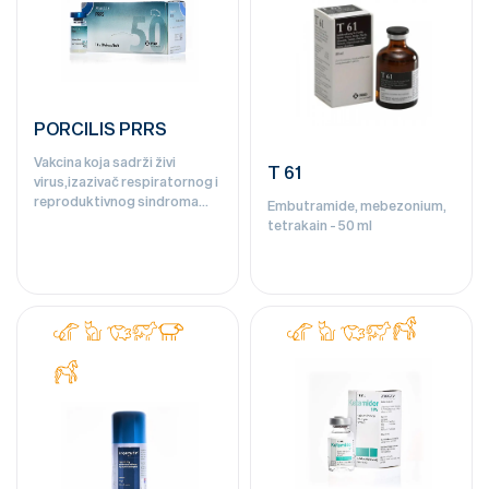
PORCILIS PRRS
Vakcina koja sadrži živi
T 61
virus,izazivač respiratornog i
reproduktivnog sindroma
Embutramide, mebezonium,
svinja - 50 doza
tetrakain - 50 ml