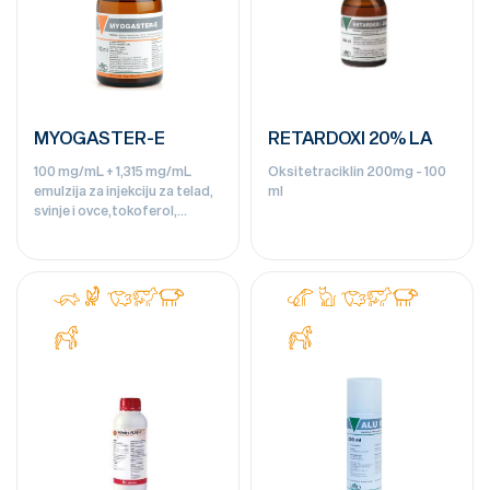
MYOGASTER-E
RETARDOXI 20% LA
100 mg/mL + 1,315 mg/mL
Oksitetraciklin 200mg - 100
emulzija za injekciju za telad,
ml
svinje i ovce,tokoferol,
natrijum-selenit - 100ml