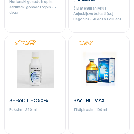
Horionski gonadotropin,
serumski gonadotropin - 5
Živi atenuirani virus
doza
Aujeskijeve bolesti (soj
Begonia) - 50 doza + diluent
SEBACIL EC 50%
BAYTRIL MAX
Foksim - 250 ml
Tildipirosin - 100 ml